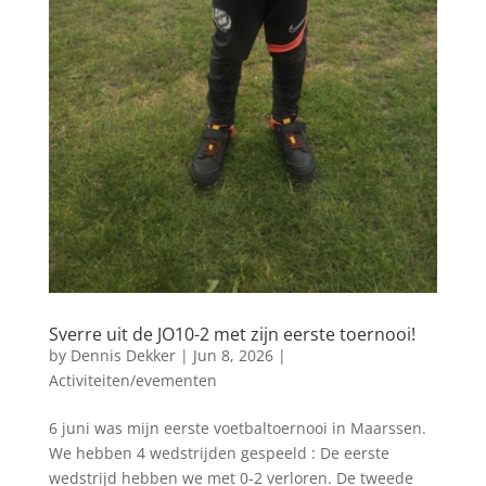
Sverre uit de JO10-2 met zijn eerste toernooi!
by
Dennis Dekker
|
Jun 8, 2026
|
Activiteiten/evementen
6 juni was mijn eerste voetbaltoernooi in Maarssen.
We hebben 4 wedstrijden gespeeld : De eerste
wedstrijd hebben we met 0-2 verloren. De tweede