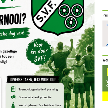
Fys
Wor