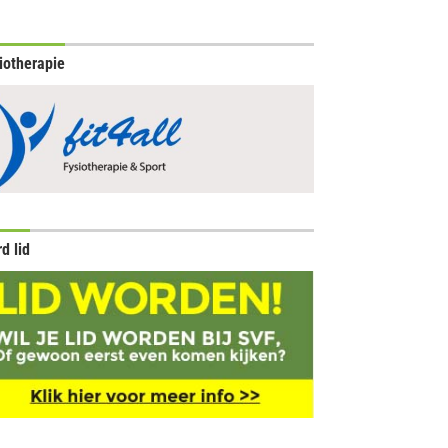
iotherapie
d lid