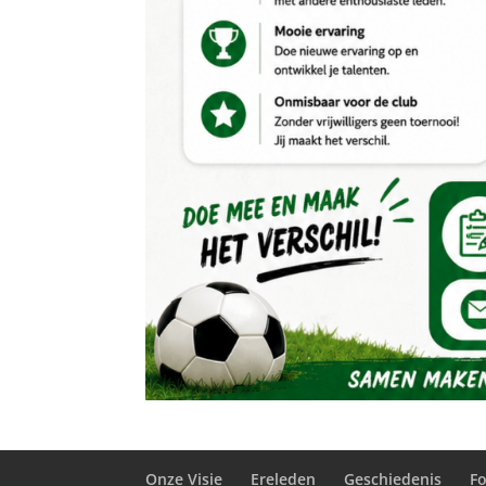
Onze Visie
Ereleden
Geschiedenis
F