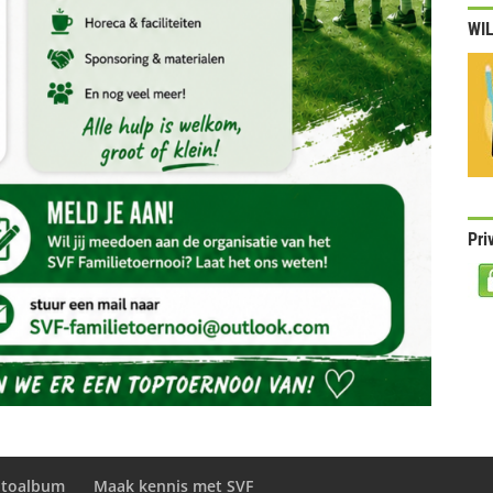
WIL
Pri
otoalbum
Maak kennis met SVF