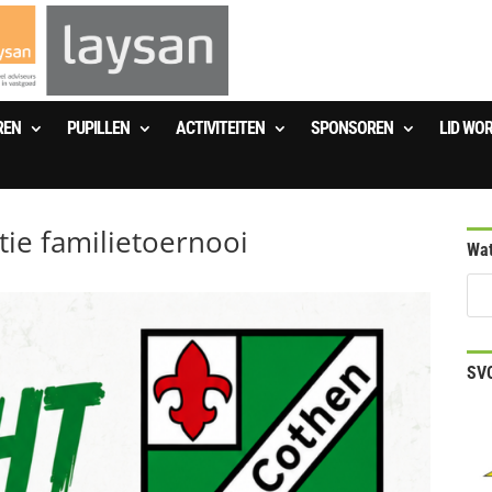
REN
PUPILLEN
ACTIVITEITEN
SPONSOREN
LID WO
tie familietoernooi
Wat
SVO