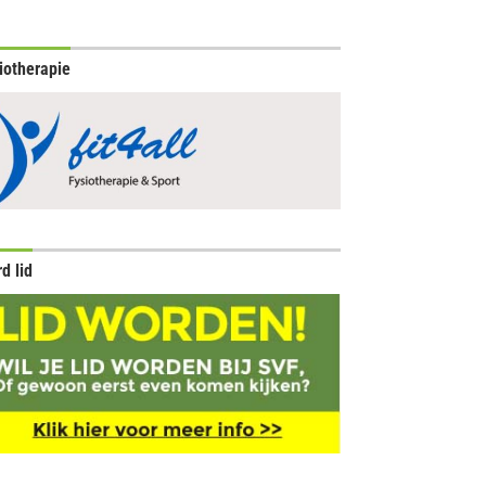
iotherapie
d lid