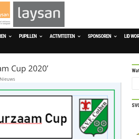
REN
PUPILLEN
ACTIVITEITEN
SPONSOREN
LID WO
aam Cup 2020’
Wat
 Nieuws
SVO