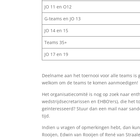
JO 11 en O12
G-teams en JO 13
JO 14 en 15
Teams 35+
JO 17 en 19
Deelname aan het toernooi voor alle teams is 
welkom om de teams te komen aanmoedigen!
Het organisatiecomité is nog op zoek naar entho
wedstrijdsecretarissen en EHBO’ers), die het 
geïnteresseerd? Stuur dan een mail naar san
tijd.
Indien u vragen of opmerkingen hebt, dan kun
Rooijen, Edwin van Rooijen of René van Straal