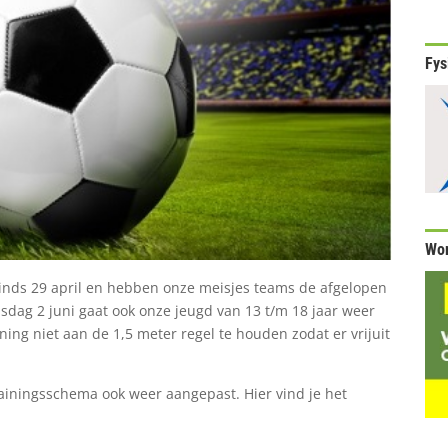
Fys
Wor
 sinds 29 april en hebben onze meisjes teams de afgelopen
dag 2 juni gaat ook onze jeugd van 13 t/m 18 jaar weer
ining niet aan de 1,5 meter regel te houden zodat er vrijuit
rainingsschema ook weer aangepast. Hier vind je het