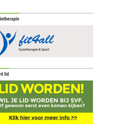
iotherapie
d lid