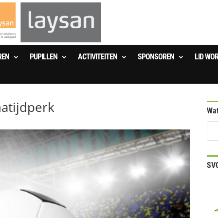
REN
PUPILLEN
ACTIVITEITEN
SPONSOREN
LID WO
atijdperk
Wat
SVO