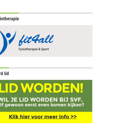
iotherapie
d lid