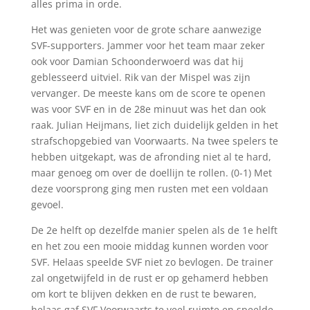
alles prima in orde.
Het was genieten voor de grote schare aanwezige
SVF-supporters. Jammer voor het team maar zeker
ook voor Damian Schoonderwoerd was dat hij
geblesseerd uitviel. Rik van der Mispel was zijn
vervanger. De meeste kans om de score te openen
was voor SVF en in de 28e minuut was het dan ook
raak. Julian Heijmans, liet zich duidelijk gelden in het
strafschopgebied van Voorwaarts. Na twee spelers te
hebben uitgekapt, was de afronding niet al te hard,
maar genoeg om over de doellijn te rollen. (0-1) Met
deze voorsprong ging men rusten met een voldaan
gevoel.
De 2e helft op dezelfde manier spelen als de 1e helft
en het zou een mooie middag kunnen worden voor
SVF. Helaas speelde SVF niet zo bevlogen. De trainer
zal ongetwijfeld in de rust er op gehamerd hebben
om kort te blijven dekken en de rust te bewaren,
helaas gaf SVF Voorwaarts te veel ruimte en speelde