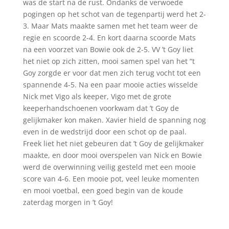
was de start na de rust. Ondanks de verwoede
pogingen op het schot van de tegenpartij werd het 2-
3. Maar Mats maakte samen met het team weer de
regie en scoorde 2-4. En kort daarna scoorde Mats
na een voorzet van Bowie ook de 2-5. VV ’t Goy liet
het niet op zich zitten, mooi samen spel van het “t
Goy zorgde er voor dat men zich terug vocht tot een
spannende 4-5. Na een paar mooie acties wisselde
Nick met Vigo als keeper, Vigo met de grote
keeperhandschoenen voorkwam dat ’t Goy de
gelijkmaker kon maken. Xavier hield de spanning nog
even in de wedstrijd door een schot op de paal.
Freek liet het niet gebeuren dat ’t Goy de gelijkmaker
maakte, en door mooi overspelen van Nick en Bowie
werd de overwinning veilig gesteld met een mooie
score van 4-6. Een mooie pot, veel leuke momenten
en mooi voetbal, een goed begin van de koude
zaterdag morgen in ’t Goy!