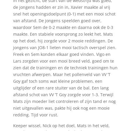
in het gezicht, de start van de wedstrijd was goed,
de jongens hadden er zin in, Xavier maakte al vrij
snel het openingsdoelpunt (0-1) met een mooi schot
van afstand. De jongens speelden goed over,
waardoor Sem de 0-2 maakte en daarna ook de 0-3
maakte. Een stabiele voorsprong zo leekt het. Mats
op het doel, hij zorgde voor 2 mooie reddingen. De
jongens van JO8-1 lieten mooi tactisch overspel zien.
Freek en Sem konden elkaar goed vinden. Vigo en
Lars zorgden voor een mooi breed veld, goed om te
zien dat de trainingen en de techniek trainingen hun
vruchten afwerpen. Maar het pollenveld van VV ’T
Goy gaf toch soms wat kleine problemen, een
uitglijder of een rare stuiter van de bal. Een lang
afstand schot van VV ’T Goy zorgde voor 1-3. Terwijl
Mats zijn moeder liet controleren of zijn tand er nog
niet uitgevallen was, pakte hij ook nog een mooie
redding. Tijd voor rust.
Keeper wissel, Nick op het doel, Mats in het veld,