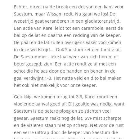
Echter, direct na de break een dot van een kans voor
Saestum, maar Wissam redt. Nu gaan we los! De
wedstrijd gaat veranderen in een gladiatorenstrijd.
Een actie van Karel leidt tot een carambole, eerst de
bal op de lat en daarna een redding van de keeper.
De paal en de lat zullen overigens vaker voorkomen
in deze wedstrijd…. Ook Saestum zet een tandje bij.
De Saestummer Lieke laat weer van zich horen, of
beter gezegd; zien! Een actie rondt ze af met een
schot die helaas door de handen en benen in de
goal verdwijnt 1-3. Het natte veld en dito bal maken
het ook niet makkelijk voor onze keeper.
Gelukkig, we komen terug tot 2-3, Karel rondt een
vloeiende aanval goed af. Dit goaltje was nodig, want
Saestum is de betere ploeg en ze stichten veel
gevaar. Saestum raakt nog de lat, SVF mist scherpte
en de vizieren staan niet op scherp. Net voor de rust
een verre uittrap door de keeper van Saestum die