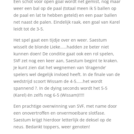
Een schot voor open goal wordt net gemist, nog maar
weer een bal op de paal (totaal meen ik 5 ballen op
de paal en lat te hebben geteld) en een paar ballen
net naast de palen. Eindelijk raak, een goal van Karel
leidt tot de 3-5.
Het spel gaat een tijdje over en weer. Saestum
wisselt de blonde Lieke……hadden ze beter niet
kunnen doen! De conditie gaat ook een rol spelen,
SVF zet nog een keer aan, Saestum begint te kraken.
Je kunt zien dat het wegnemen van ‘dragende’
spelers wel degelijk invloed heeft. In de finale van de
wedstrijd scoort Wissam de 4-5……het wordt
spannend ?. In de dying seconds wordt het 5-5
(Karel) én zelfs nog 6-5 (Wissam)!!!!!
Een prachtige overwinning van SVF, met name door
een onovertroffen en onvermoeibare slotfase.
Saestum krijgt hierdoor letterlijk de deksel op de
neus. Bedankt toppers, weer genoten!