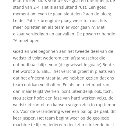
leidt tot een kluts voor de SVF goal en uiteindelijk de
stand van 2-4. Het is aansluitend rust. Een goed
moment om even te gaan sleutelen ? aan de ploeg.
Leider Patrick brengt de ploeg weer tot rust. Iets
meer opletten en als team er voor gaan ??. Met
elkaar verdedigen en aanvallen. De powerrrr handle
?⚡ moet open.
Goed en wel begonnen aan het tweede deel van de
wedstrijd volgt wederom een afstandsschot die
onhoudbaar blijkt voor (de gewisselde goalie) Bente,
het wordt 2-5. Slik…..het verschil groeit in plaats van
dat het afneemt.Maar ja, we hebben gezien dat ons
team ook kan voetballen. En als het niet mooi kan,
dan maar lelijk! Werken loont uiteindelijk ook, toch.
Nou zeker hóór; een fase van hard werken volgt, de
wedstrijd kantelt en kansen volgen zich in rap tempo
op. Voor de verandering weer een bal op de paal, dit
keer Jasper. Het team begint weer op de geoliede
machine te lijken, iedereen doet zijn stinkende best.