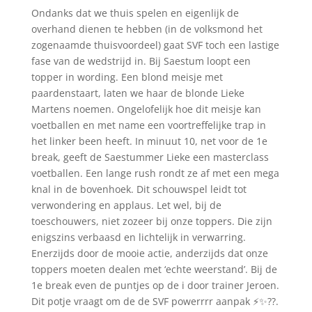
Ondanks dat we thuis spelen en eigenlijk de
overhand dienen te hebben (in de volksmond het
zogenaamde thuisvoordeel) gaat SVF toch een lastige
fase van de wedstrijd in. Bij Saestum loopt een
topper in wording. Een blond meisje met
paardenstaart, laten we haar de blonde Lieke
Martens noemen. Ongelofelijk hoe dit meisje kan
voetballen en met name een voortreffelijke trap in
het linker been heeft. In minuut 10, net voor de 1e
break, geeft de Saestummer Lieke een masterclass
voetballen. Een lange rush rondt ze af met een mega
knal in de bovenhoek. Dit schouwspel leidt tot
verwondering en applaus. Let wel, bij de
toeschouwers, niet zozeer bij onze toppers. Die zijn
enigszins verbaasd en lichtelijk in verwarring.
Enerzijds door de mooie actie, anderzijds dat onze
toppers moeten dealen met ‘echte weerstand’. Bij de
1e break even de puntjes op de i door trainer Jeroen.
Dit potje vraagt om de de SVF powerrrr aanpak ⚡✨??.