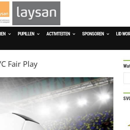
REN
PUPILLEN
ACTIVITEITEN
SPONSOREN
LID WO
C Fair Play
Wat
SVO