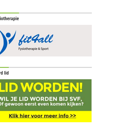
iotherapie
d lid