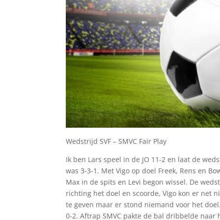
Wedstrijd SVF – SMVC Fair Play
Ik ben Lars speel in de JO 11-2 en laat de weds
was 3-3-1. Met Vigo op doel Freek, Rens en Bow
Max in de spits en Levi begon wissel. De weds
richting het doel en scoorde, Vigo kon er net n
te geven maar er stond niemand voor het doel
0-2. Aftrap SMVC pakte de bal dribbelde naar