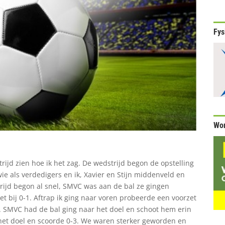
Fys
Wor
trijd zien hoe ik het zag. De wedstrijd begon de opstelling
ie als verdedigers en ik, Xavier en Stijn middenveld en
trijd begon al snel, SMVC was aan de bal ze gingen
iet bij 0-1. Aftrap ik ging naar voren probeerde een voorzet
. SMVC had de bal ging naar het doel en schoot hem erin
 het doel en scoorde 0-3. We waren sterker geworden en