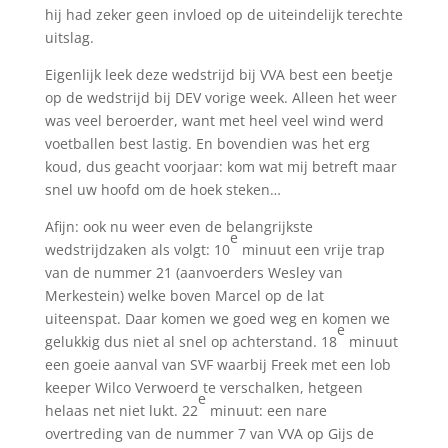
hij had zeker geen invloed op de uiteindelijk terechte
uitslag.
Eigenlijk leek deze wedstrijd bij VVA best een beetje
op de wedstrijd bij DEV vorige week. Alleen het weer
was veel beroerder, want met heel veel wind werd
voetballen best lastig. En bovendien was het erg
koud, dus geacht voorjaar: kom wat mij betreft maar
snel uw hoofd om de hoek steken…
Afijn: ook nu weer even de belangrijkste
e
wedstrijdzaken als volgt: 10
minuut een vrije trap
van de nummer 21 (aanvoerders Wesley van
Merkestein) welke boven Marcel op de lat
uiteenspat. Daar komen we goed weg en komen we
e
gelukkig dus niet al snel op achterstand. 18
minuut
een goeie aanval van SVF waarbij Freek met een lob
keeper Wilco Verwoerd te verschalken, hetgeen
e
helaas net niet lukt. 22
minuut: een nare
overtreding van de nummer 7 van VVA op Gijs de