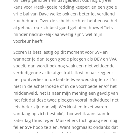
om zeep geholpen en dat gebeurt ook nog bij een
kans voor Freek (goeie redding keeper) en een goeie
vrije bal van Dave welke ook een beter lot verdiend
zou hebben. Over de scheidsrechter hebben we het
al gehad: op zich best goed gefloten, hoewel “iets
minder nadrukkelijk aanwezig zijn”, wel mijn
voorkeur heeft.
Scoren is best lastig op dit moment voor SVF en
wanneer je dan tegen goeie ploegen als DEV en VVA
speelt, dan wordt ook nog vaak een niet voldoende
verdedigende actie afgestraft. Ik wil maar zeggen:
het puntverlies in de laatste twee wedstrijden zit ‘m
niet in de achterhoede of in de voorhoede en/of het
middenveld, het is naar mijn mening een gevolg van
het feit dat deze twee ploegen vooral individueel net
iets beter zijn dan wij. Werklust en inzet waren
vandaag op zich best oké, hoewel ik aanstaande
zaterdag thuis tegen Musketiers toch graag een nog
feller SVF hoop te zien. Want nogmaals: ondanks dat