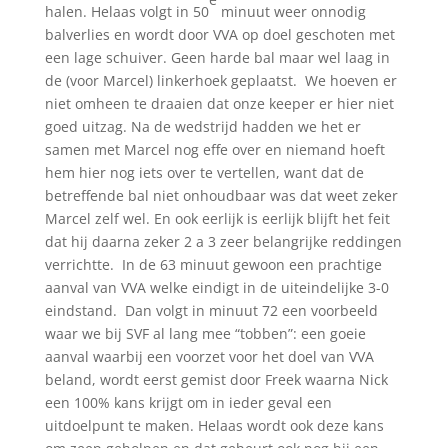
halen. Helaas volgt in 50
minuut weer onnodig
balverlies en wordt door VVA op doel geschoten met
een lage schuiver. Geen harde bal maar wel laag in
de (voor Marcel) linkerhoek geplaatst. We hoeven er
niet omheen te draaien dat onze keeper er hier niet
goed uitzag. Na de wedstrijd hadden we het er
samen met Marcel nog effe over en niemand hoeft
hem hier nog iets over te vertellen, want dat de
betreffende bal niet onhoudbaar was dat weet zeker
Marcel zelf wel. En ook eerlijk is eerlijk blijft het feit
dat hij daarna zeker 2 a 3 zeer belangrijke reddingen
verrichtte. In de 63 minuut gewoon een prachtige
aanval van VVA welke eindigt in de uiteindelijke 3-0
eindstand. Dan volgt in minuut 72 een voorbeeld
waar we bij SVF al lang mee “tobben”: een goeie
aanval waarbij een voorzet voor het doel van VVA
beland, wordt eerst gemist door Freek waarna Nick
een 100% kans krijgt om in ieder geval een
uitdoelpunt te maken. Helaas wordt ook deze kans