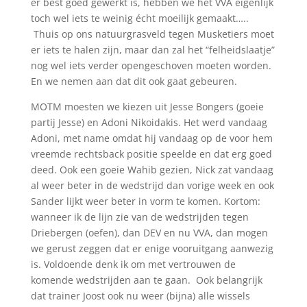
er best goed gewerkt is, hebben we het VVA eigenlijk
toch wel iets te weinig écht moeilijk gemaakt…..
Thuis op ons natuurgrasveld tegen Musketiers moet
er iets te halen zijn, maar dan zal het “felheidslaatje”
nog wel iets verder opengeschoven moeten worden.
En we nemen aan dat dit ook gaat gebeuren.
MOTM moesten we kiezen uit Jesse Bongers (goeie
partij Jesse) en Adoni Nikoidakis. Het werd vandaag
Adoni, met name omdat hij vandaag op de voor hem
vreemde rechtsback positie speelde en dat erg goed
deed. Ook een goeie Wahib gezien, Nick zat vandaag
al weer beter in de wedstrijd dan vorige week en ook
Sander lijkt weer beter in vorm te komen. Kortom:
wanneer ik de lijn zie van de wedstrijden tegen
Driebergen (oefen), dan DEV en nu VVA, dan mogen
we gerust zeggen dat er enige vooruitgang aanwezig
is. Voldoende denk ik om met vertrouwen de
komende wedstrijden aan te gaan. Ook belangrijk
dat trainer Joost ook nu weer (bijna) alle wissels