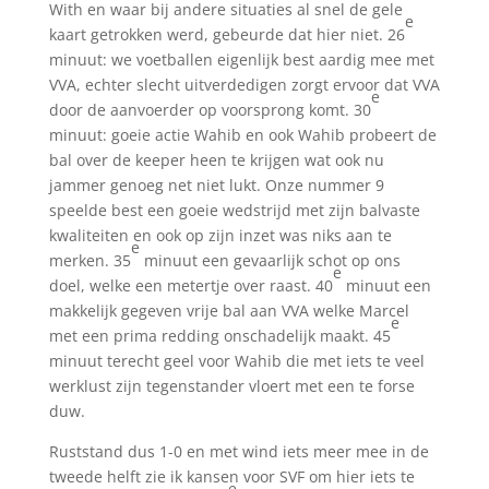
With en waar bij andere situaties al snel de gele
e
kaart getrokken werd, gebeurde dat hier niet. 26
minuut: we voetballen eigenlijk best aardig mee met
VVA, echter slecht uitverdedigen zorgt ervoor dat VVA
e
door de aanvoerder op voorsprong komt. 30
minuut: goeie actie Wahib en ook Wahib probeert de
bal over de keeper heen te krijgen wat ook nu
jammer genoeg net niet lukt. Onze nummer 9
speelde best een goeie wedstrijd met zijn balvaste
kwaliteiten en ook op zijn inzet was niks aan te
e
merken. 35
minuut een gevaarlijk schot op ons
e
doel, welke een metertje over raast. 40
minuut een
makkelijk gegeven vrije bal aan VVA welke Marcel
e
met een prima redding onschadelijk maakt. 45
minuut terecht geel voor Wahib die met iets te veel
werklust zijn tegenstander vloert met een te forse
duw.
Ruststand dus 1-0 en met wind iets meer mee in de
tweede helft zie ik kansen voor SVF om hier iets te
e