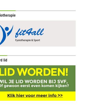
iotherapie
d lid