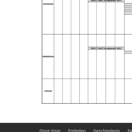
Onze Visie
Ereleden
Geschiedenis
F