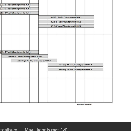
otoalbum
Maak kennis met SVF