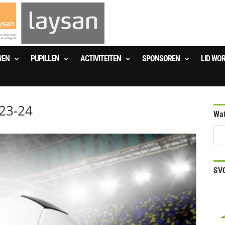
REN
PUPILLEN
ACTIVITEITEN
SPONSOREN
LID WO
023-24
Wat
SVO