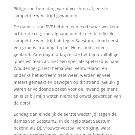
Pittige voorbereiding werpt vruchten af, eerste
competitie wedstrijd gewonnen.
De dames1 van SVF hebben een loodzwaar weekend
achter de rug, voorafgaand aan de eerste officiële
competitie wedstrijd uit tegen Saestum, stond eerst
een groeps ´training´ bij het Henschotermeer
gepland. Zaterdagmiddag reisde het bijna voltallige
´poesjes´ team af, met een speciale spelersbus naar
Woudenberg. Het thema was ´Ventureland´ en
ondanks het extreem hete weer, werden er veel
meters gemaakt en bewogen op dit strand. Gelukkig
waren er voldoende zaken voor de inwendige mens
en is er bij mijn weten niemand onwel geworden van
de dorst.
Zondag dan eindelijk de eerste wedstrijd, tegen de
dames van Saestum2. In de regio staat Saestum
bekend als DE vrouwenvoetbal vereniging, waar
mening professioneel voetbalster haar loopbaan is