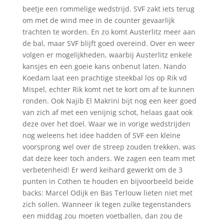
beetje een rommelige wedstrijd. SVF zakt iets terug
om met de wind mee in de counter gevaarlijk
trachten te worden. En zo komt Austerlitz meer aan
de bal, maar SVF blijft goed overeind. Over en weer
volgen er mogelijkheden, waarbij Austerlitz enkele
kansjes en een goeie kans onbenut laten. Nando
Koedam laat een prachtige steekbal los op Rik vd
Mispel, echter Rik komt net te kort om af te kunnen
ronden. Ook Najib El Makrini bijt nog een keer goed
van zich af met een venijnig schot, helaas gaat ook
deze over het doel. Waar we in vorige wedstrijden
nog weleens het idee hadden of SVF een kleine
voorsprong wel over de streep zouden trekken, was
dat deze keer toch anders. We zagen een team met
verbetenheid! Er werd keihard gewerkt om de 3
punten in Cothen te houden en bijvoorbeeld beide
backs: Marcel Odijk en Bas Terlouw lieten niet met
zich sollen. Wanneer ik tegen zulke tegenstanders
een middag zou moeten voetballen, dan zou de