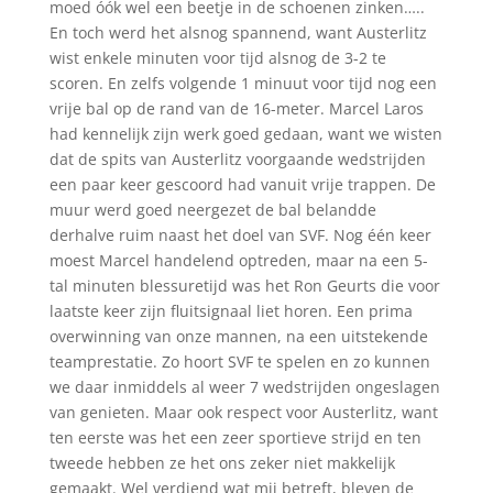
moed óók wel een beetje in de schoenen zinken…..
En toch werd het alsnog spannend, want Austerlitz
wist enkele minuten voor tijd alsnog de 3-2 te
scoren. En zelfs volgende 1 minuut voor tijd nog een
vrije bal op de rand van de 16-meter. Marcel Laros
had kennelijk zijn werk goed gedaan, want we wisten
dat de spits van Austerlitz voorgaande wedstrijden
een paar keer gescoord had vanuit vrije trappen. De
muur werd goed neergezet de bal belandde
derhalve ruim naast het doel van SVF. Nog één keer
moest Marcel handelend optreden, maar na een 5-
tal minuten blessuretijd was het Ron Geurts die voor
laatste keer zijn fluitsignaal liet horen. Een prima
overwinning van onze mannen, na een uitstekende
teamprestatie. Zo hoort SVF te spelen en zo kunnen
we daar inmiddels al weer 7 wedstrijden ongeslagen
van genieten. Maar ook respect voor Austerlitz, want
ten eerste was het een zeer sportieve strijd en ten
tweede hebben ze het ons zeker niet makkelijk
gemaakt. Wel verdiend wat mij betreft, bleven de