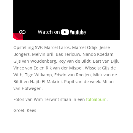
Opstelling SVF: Marcel Laros, Marcel Odijk, Jesse
Bongers, Melvin Bril, Bas Terlouw, Nando Koedam,
Gijs van Woudenberg, Roy van de Bildt, Bart van Dijk,
Vince van Ee en Rik van der Mispel. Wissels: Gijs de
With, Tigo Witkamp, Edwin van Rooijen, Mick van de
Bildt en Najib El Makrini. Pupil van de week: Milan
van Hofwegen.
Foto’s van Wim Terwint staan in een
fotoalbum
.
Groet, Kees