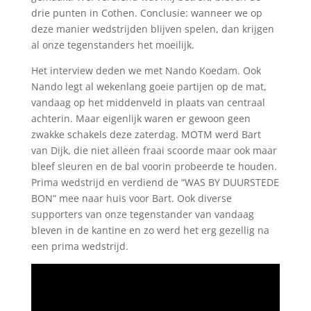
drie punten in Cothen. Conclusie: wanneer we op
deze manier wedstrijden blijven spelen, dan krijgen
al onze tegenstanders het moeilijk.
Het interview deden we met Nando Koedam. Ook
Nando legt al wekenlang goeie partijen op de mat,
vandaag op het middenveld in plaats van centraal
achterin. Maar eigenlijk waren er gewoon geen
zwakke schakels deze zaterdag. MOTM werd Bart
van Dijk, die niet alleen fraai scoorde maar ook maar
bleef sleuren en de bal voorin probeerde te houden.
Prima wedstrijd en verdiend de “WAS BY DUURSTEDE
BON” mee naar huis voor Bart. Ook diverse
supporters van onze tegenstander van vandaag
bleven in de kantine en zo werd het erg gezellig na
een prima wedstrijd.