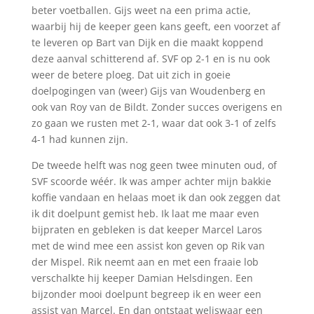
beter voetballen. Gijs weet na een prima actie,
waarbij hij de keeper geen kans geeft, een voorzet af
te leveren op Bart van Dijk en die maakt koppend
deze aanval schitterend af. SVF op 2-1 en is nu ook
weer de betere ploeg. Dat uit zich in goeie
doelpogingen van (weer) Gijs van Woudenberg en
ook van Roy van de Bildt. Zonder succes overigens en
zo gaan we rusten met 2-1, waar dat ook 3-1 of zelfs
4-1 had kunnen zijn.
De tweede helft was nog geen twee minuten oud, of
SVF scoorde wéér. Ik was amper achter mijn bakkie
koffie vandaan en helaas moet ik dan ook zeggen dat
ik dit doelpunt gemist heb. Ik laat me maar even
bijpraten en gebleken is dat keeper Marcel Laros
met de wind mee een assist kon geven op Rik van
der Mispel. Rik neemt aan en met een fraaie lob
verschalkte hij keeper Damian Helsdingen. Een
bijzonder mooi doelpunt begreep ik en weer een
assist van Marcel. En dan ontstaat weliswaar een