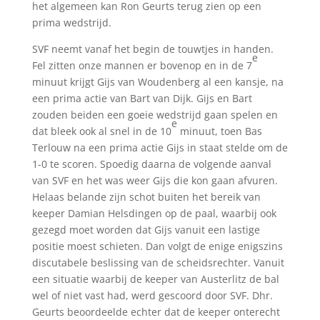
het algemeen kan Ron Geurts terug zien op een
prima wedstrijd.
SVF neemt vanaf het begin de touwtjes in handen.
e
Fel zitten onze mannen er bovenop en in de 7
minuut krijgt Gijs van Woudenberg al een kansje, na
een prima actie van Bart van Dijk. Gijs en Bart
zouden beiden een goeie wedstrijd gaan spelen en
e
dat bleek ook al snel in de 10
minuut, toen Bas
Terlouw na een prima actie Gijs in staat stelde om de
1-0 te scoren. Spoedig daarna de volgende aanval
van SVF en het was weer Gijs die kon gaan afvuren.
Helaas belande zijn schot buiten het bereik van
keeper Damian Helsdingen op de paal, waarbij ook
gezegd moet worden dat Gijs vanuit een lastige
positie moest schieten. Dan volgt de enige enigszins
discutabele beslissing van de scheidsrechter. Vanuit
een situatie waarbij de keeper van Austerlitz de bal
wel of niet vast had, werd gescoord door SVF. Dhr.
Geurts beoordeelde echter dat de keeper onterecht