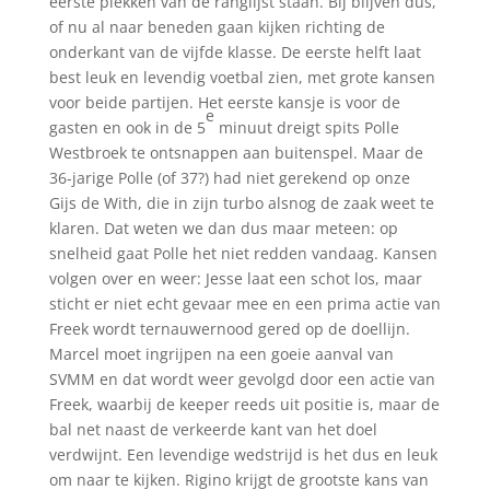
eerste plekken van de ranglijst staan. Bij blijven dus,
of nu al naar beneden gaan kijken richting de
onderkant van de vijfde klasse. De eerste helft laat
best leuk en levendig voetbal zien, met grote kansen
voor beide partijen. Het eerste kansje is voor de
e
gasten en ook in de 5
minuut dreigt spits Polle
Westbroek te ontsnappen aan buitenspel. Maar de
36-jarige Polle (of 37?) had niet gerekend op onze
Gijs de With, die in zijn turbo alsnog de zaak weet te
klaren. Dat weten we dan dus maar meteen: op
snelheid gaat Polle het niet redden vandaag. Kansen
volgen over en weer: Jesse laat een schot los, maar
sticht er niet echt gevaar mee en een prima actie van
Freek wordt ternauwernood gered op de doellijn.
Marcel moet ingrijpen na een goeie aanval van
SVMM en dat wordt weer gevolgd door een actie van
Freek, waarbij de keeper reeds uit positie is, maar de
bal net naast de verkeerde kant van het doel
verdwijnt. Een levendige wedstrijd is het dus en leuk
om naar te kijken. Rigino krijgt de grootste kans van