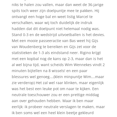
niks te halen zou vallen, maar dan weet de 36-jarige
spits toch weer zijn doelpuntje mee te pakken. Hij
ontvangt een hoge bal en weet listig Marcel te
verschalken, waar wij toch duidelijk de indruk
hadden dat dit doelpunt niet helemaal nodig was.
Stand 0-3 en de wedstrijd uitvoetballen is het devies.
Met een mooie passeeractie van Bas weet hij Gijs
van Woudenberg te bereiken en Gijs zet voor de
statistieken de 1-3 als eindstand neer. Rigino krijgt
met een kopbal nog de kans op 2-3, maar dan is het
al wel bijna tijd, want scheids Wim Wennekes vindt 2
minuten bijtellen na 8 wissels! en een paar
blessures wel genoeg….(klein minpuntje Wim….maar
zie verderop) Het zal wel raar klinken, maar eigenlijk
was het best een leuke pot om naar te kijken. Een
neutrale toeschouwer zou er een prettige middag
aan over gehouden hebben. Maar ik ben maar
eerlijk: ik probeer neutrale verslagen te maken, maar
ik ben soms wel een heel klein beetje gekleurd