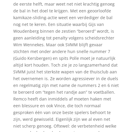
de eerste helft, maar weet net niet krachtig genoeg
de bal in het doel te krijgen. Met een geoorloofde
kamikaze-sliding-actie weet een verdediger de bal
nog net te keren. Een situatie waarbij Gijs van
Woudenberg binnen de zestien “beroerd” wordt, is
geen aanleiding tot penalty volgens scheidsrechter
Wim Wennekes. Maar ook SVMM blijft gevaar
stichten met onder andere hun snelle nummer 7
(Guido Kersbergen) en spits Polle moet je natuurlijk
altijd kort houden. Toch zie je zo langzamerhand dat
SVMM juist het sterkste wapen van de thuisclub aan
het overnemen is. Ze worden agressiever in de duels
en regelmatig zijn met name de nummers 2 en 6 niet
te beroerd om “tegen het randje aan” te voetballen.
Remco heeft dan inmiddels af moeten haken met
een blessure en ook Vince, die toch normaal
gesproken één van onze beste spelers behoort te
zijn, werd gewisseld. Eigenlijk zijn we al even net
niet scherp genoeg. Oftewel: de verbetenheid welke