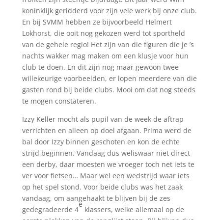
koninklijk geridderd voor zijn vele werk bij onze club.
En bij SVMM hebben ze bijvoorbeeld Helmert
Lokhorst, die ooit nog gekozen werd tot sportheld
van de gehele regio! Het zijn van die figuren die je ’s
nachts wakker mag maken om een klusje voor hun
club te doen. En dit zijn nog maar gewoon twee
willekeurige voorbeelden, er lopen meerdere van die
gasten rond bij beide clubs. Mooi om dat nog steeds
te mogen constateren.
Izzy Keller mocht als pupil van de week de aftrap
verrichten en alleen op doel afgaan. Prima werd de
bal door Izzy binnen geschoten en kon de echte
strijd beginnen. Vandaag dus weliswaar niet direct
een derby, daar moesten we vroeger toch net iets te
ver voor fietsen… Maar wel een wedstrijd waar iets
op het spel stond. Voor beide clubs was het zaak
vandaag, om aangehaakt te blijven bij de zes
e
gedegradeerde 4
klassers, welke allemaal op de