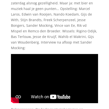
zaterdag alsnog gezelligheid. Maar ja: met bier en
muziek haal je geen punten… Opstelling: Marcel
Laros, Edwin van Rooijen, Nando Koedam, Gijs de
With, Stijn Brandts, Freek Scherpenzeel, Jesse
Bongers, Sander Mocking, Vince van Ee, Rik vd
Mispel en Remco den Broeder. Wissels: Rigino Odijk,
Bas Terlouw, Jesse de Kruijf, Wahib el Makrini, Gijs
van Woudenberg. Interview na afloop met Sander
Mocking: