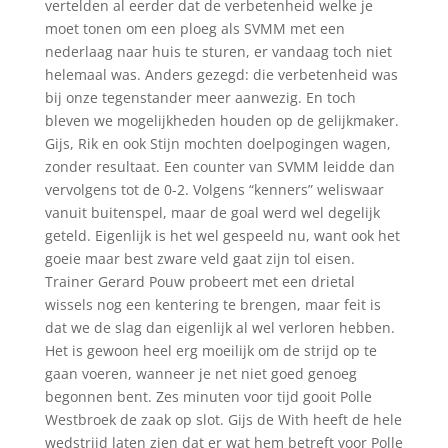
vertelden al eerder dat de verbetenheid welke je
moet tonen om een ploeg als SVMM met een
nederlaag naar huis te sturen, er vandaag toch niet
helemaal was. Anders gezegd: die verbetenheid was
bij onze tegenstander meer aanwezig. En toch
bleven we mogelijkheden houden op de gelijkmaker.
Gijs, Rik en ook Stijn mochten doelpogingen wagen,
zonder resultaat. Een counter van SVMM leidde dan
vervolgens tot de 0-2. Volgens “kenners” weliswaar
vanuit buitenspel, maar de goal werd wel degelijk
geteld. Eigenlijk is het wel gespeeld nu, want ook het
goeie maar best zware veld gaat zijn tol eisen.
Trainer Gerard Pouw probeert met een drietal
wissels nog een kentering te brengen, maar feit is
dat we de slag dan eigenlijk al wel verloren hebben.
Het is gewoon heel erg moeilijk om de strijd op te
gaan voeren, wanneer je net niet goed genoeg
begonnen bent. Zes minuten voor tijd gooit Polle
Westbroek de zaak op slot. Gijs de With heeft de hele
wedstrijd laten zien dat er wat hem betreft voor Polle