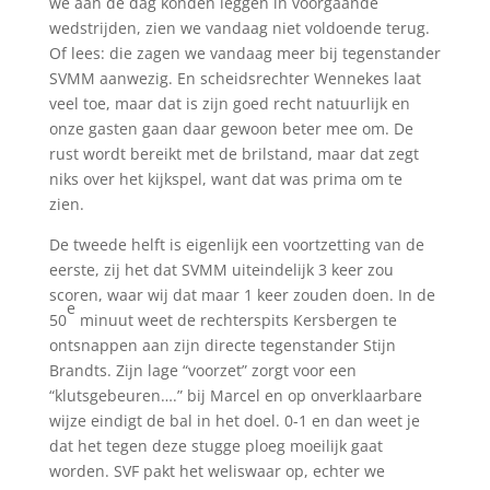
we aan de dag konden leggen in voorgaande
wedstrijden, zien we vandaag niet voldoende terug.
Of lees: die zagen we vandaag meer bij tegenstander
SVMM aanwezig. En scheidsrechter Wennekes laat
veel toe, maar dat is zijn goed recht natuurlijk en
onze gasten gaan daar gewoon beter mee om. De
rust wordt bereikt met de brilstand, maar dat zegt
niks over het kijkspel, want dat was prima om te
zien.
De tweede helft is eigenlijk een voortzetting van de
eerste, zij het dat SVMM uiteindelijk 3 keer zou
scoren, waar wij dat maar 1 keer zouden doen. In de
e
50
minuut weet de rechterspits Kersbergen te
ontsnappen aan zijn directe tegenstander Stijn
Brandts. Zijn lage “voorzet” zorgt voor een
“klutsgebeuren….” bij Marcel en op onverklaarbare
wijze eindigt de bal in het doel. 0-1 en dan weet je
dat het tegen deze stugge ploeg moeilijk gaat
worden. SVF pakt het weliswaar op, echter we