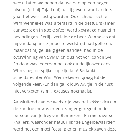
week. Laten we hopen dat we dan op een hoger
niveau (uit bij Faja-Lobi) partij geven, want anders
gaat het wéér lastig worden. Ook scheidsrechter
Wim Wennekes was uiteraard in de bestuurskamer
aanwezig en in goeie sfeer werd gevraagd naar zijn
bevindingen. Eerlijk vertelde de heer Wennekes dat
hij vandaag niet zijn beste wedstrijd had gefloten,
maar dat hij gelukkig geen aandeel had in de
overwinning van SVMM en dus het verlies van SVF.
En daar was iedereen het ook duidelijk over eens:
Wim sloeg de spijker op zijn kop! Bedankt
scheidsrechter Wim Wennekes en graag tot de
volgende keer. (En dan ga ik jouw AA-tje in de rust
niet vergeten Wim… excuses nogmaals).
Aansluitend aan de wedstrijd was het lekker druk in
de kantine en was er een zanger geregeld in de
persoon van Jeffrey van Bennekom. En met diverse
knallers, waaronder natuurlijk “de Engelbewaarder”
werd het een mooi feest. Bier en muziek gaven deze