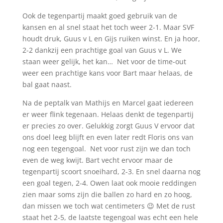
Ook de tegenpartij maakt goed gebruik van de
kansen en al snel staat het toch weer 2-1. Maar SVF
houdt druk, Guus v L en Gijs ruiken winst. En ja hoor,
2-2 dankzij een prachtige goal van Guus v L. We
staan weer gelijk, het kan… Net voor de time-out
weer een prachtige kans voor Bart maar helaas, de
bal gaat naast.
Na de peptalk van Mathijs en Marcel gaat iedereen
er weer flink tegenaan. Helaas denkt de tegenpartij
er precies zo over. Gelukkig zorgt Guus V ervoor dat
ons doel leeg blijft en even later redt Floris ons van
nog een tegengoal. Net voor rust zijn we dan toch
even de weg kwijt. Bart vecht ervoor maar de
tegenpartij scoort snoeihard, 2-3. En snel daarna nog
een goal tegen, 2-4. Owen laat ook mooie reddingen
zien maar soms zijn die ballen zo hard en zo hoog,
dan missen we toch wat centimeters 😉 Met de rust
staat het 2-5, de laatste tegengoal was echt een hele