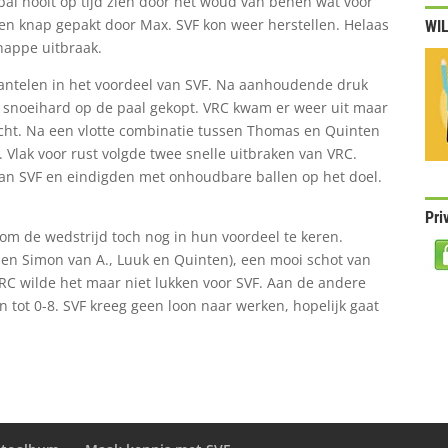
al nooit op tijd zien door het woud van benen wat voor
n knap gepakt door Max. SVF kon weer herstellen. Helaas
WIL
nappe uitbraak.
antelen in het voordeel van SVF. Na aanhoudende druk
snoeihard op de paal gekopt. VRC kwam er weer uit maar
icht. Na een vlotte combinatie tussen Thomas en Quinten
. Vlak voor rust volgde twee snelle uitbraken van VRC.
an SVF en eindigden met onhoudbare ballen op het doel.
Pri
 om de wedstrijd toch nog in hun voordeel te keren.
en Simon van A., Luuk en Quinten), een mooi schot van
VRC wilde het maar niet lukken voor SVF. Aan de andere
 tot 0-8. SVF kreeg geen loon naar werken, hopelijk gaat