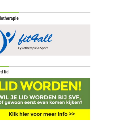
iotherapie
d lid