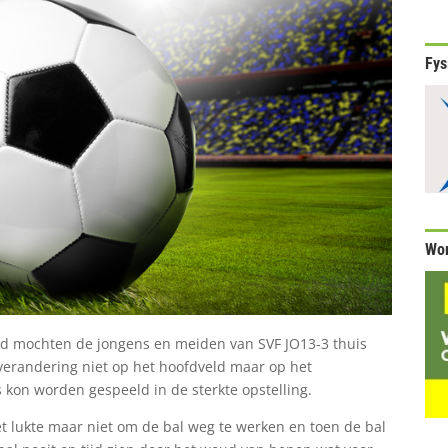
Fys
Wor
d mochten de jongens en meiden van SVF JO13-3 thuis
verandering niet op het hoofdveld maar op het
kon worden gespeeld in de sterkte opstelling.
t lukte maar niet om de bal weg te werken en toen de bal