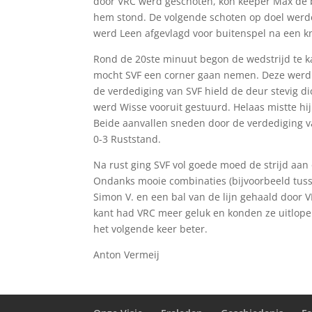
door VRC werd geschoten, kon keeper Max de b
hem stond. De volgende schoten op doel werde
werd Leen afgevlagd voor buitenspel na een k
Rond de 20ste minuut begon de wedstrijd te k
mocht SVF een corner gaan nemen. Deze werd 
de verdediging van SVF hield de deur stevig d
werd Wisse vooruit gestuurd. Helaas mistte hij
Beide aanvallen sneden door de verdediging v
0-3 Ruststand.
Na rust ging SVF vol goede moed de strijd aan
Ondanks mooie combinaties (bijvoorbeeld tuss
Simon V. en een bal van de lijn gehaald door 
kant had VRC meer geluk en konden ze uitlopen
het volgende keer beter.
Anton Vermeij