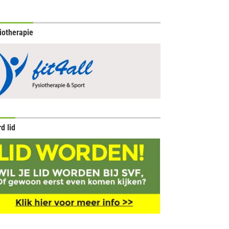
iotherapie
d lid