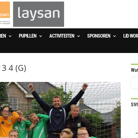
REN
PUPILLEN
ACTIVITEITEN
SPONSOREN
LID WO
13 4 (G)
Wat
SVO