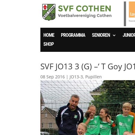
HOME
PROGRAMMA
SENIOREN
JUNIO
SHOP
SVF JO13 3 (G) –‘ T Goy JO
08 Sep 2016
|
JO13-3
,
Pupillen