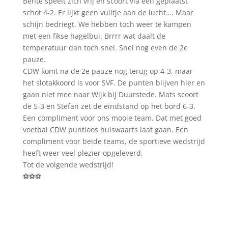
Bente speelt zich vrij en scoort via een geplaatst
schot 4-2. Er lijkt geen vuiltje aan de lucht…. Maar
schijn bedriegt. We hebben toch weer te kampen
met een fikse hagelbui. Brrrr wat daalt de
temperatuur dan toch snel. Snel nog even de 2e
pauze.
CDW komt na de 2e pauze nog terug op 4-3, maar
het slotakkoord is voor SVF. De punten blijven hier en
gaan niet mee naar Wijk bij Duurstede. Mats scoort
de 5-3 en Stefan zet de eindstand op het bord 6-3.
Een compliment voor ons mooie team. Dat met goed
voetbal CDW puntloos huiswaarts laat gaan. Een
compliment voor beide teams, de sportieve wedstrijd
heeft weer veel plezier opgeleverd.
Tot de volgende wedstrijd!
⚽️⚽️⚽️