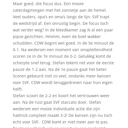
Maar goed, die focus dus. Een mooie
zaterdagmorgen met het zonnetje aan de hemel.
Veel ouders, opa’s en oma’s langs de lijn. SVF trapt
de wedstrijd af. Een onrustig begin. De focus toch
wat verder weg? In de kleedkamer zag ik al een paar
pipse gezichten. Hmmm, even de boel wakker
schudden. CDW begint wel goed. In de 5e minuut de
0-1. Na wederom een moment van onoplettendheid
scoren ze in de 7e minuut de 0-2. Gelukkig komt de
scherpte snel terug. Stefan tekent net voor de eerste
pauze de 1-2 aan. Na de 1e pauze gaat het beter.
Scoren gebeurd niet zo veel, ondanks meer kansen
voor SVF. CDW wordt teruggedreven naar hun eigen
helft.
Stefan scoort de 2-2 en boort het vertrouwen weer
aan. Na de rust gaat SVF staccato door. Stefan
wederom een mooie individuele actie die zijn
hattrick compleet maakt 3-2! De kansen zijn nu toch
echt voor SVF, CDW komt er niet meer aan te pas.