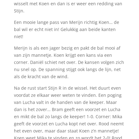
wisselt met Koen en dan is er weer een redding van
Stijn.
Een mooie lange pass van Merijn richtig Koen… de
bal wil er echt niet in! Gelukkig aan beide kanten
niet!
Merijn is als een jager bezig en pakt de bal mooi af
van zijn mannetje. Koen krijgt een kans via een
corner. Daniël schiet net over. De kansen volgen zich
nu snel op. De spanning stijgt ook langs de lijn, net
als de kracht van de wind.
Na de rust start Stijn R in de wissel. Het duurt even
voordat ze elkaar weer weten te vinden. Een poging
van Lucha valt in de handen van de keeper. Maar
dan is het zover… Bram geeft een voorzet en Lucha
en mikt de bal zo langs de keeper! 1-0. Corner: Mika
geeft de voorzet en Lucha kopt net over. Rood neemt
het even over, maar daar staat Koen z’n mannetje!
Koen weet Mika te vinden en zo wordt het 2-0! Rood