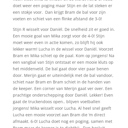
doet weer een poging maar Stijn en de lat steken er
een stokje voor. Dan krijgt Bram de bal voor zijn
voeten en schiet van een flinke afstand de 3-0!
Stijn R wisselt voor Daniël. De snelheid zit er goed in.
Een mooie goal van Mika zorgt voor de 4-0! Stijn
moet weer even in actie komen, zo blijft hij ook
lekker warm! Lucha in de wissel voor Daniël. Voorzet
Bram en Mika schiet op de paal. Kom op jongens! Na
een vangbal van Stijn ontstaat er een mooie kluts op
het middenveld. De bal gaat door vier paar benen
door. Merijn gaat er uiteindelijk met de bal vandoor,
schiet naar Bram en Bram schiet in de handen van
de keeper. Een corner van Merijn gaat ver over. Een
prachtige onderschepping door Daniël. Lekker! Even
gaat de truckendoos open.. blijven voetballen
jongens! Mika wisselt voor Lucha. Al heel snel geeft
Lucha een mooie voorzet aan Bram die ‘m direct
afmaakt. 6-0! Lucha doet nog en poging, samen met
Bram maar de keeper is te dichtbij. Dan besluit