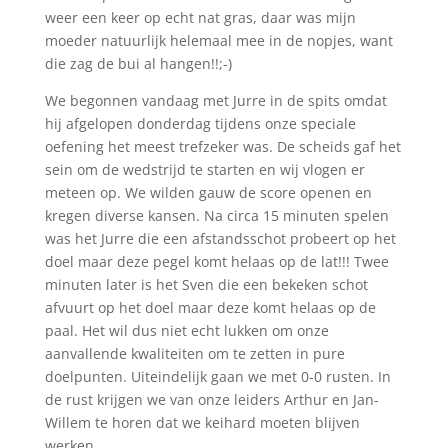
weer een keer op echt nat gras, daar was mijn
moeder natuurlijk helemaal mee in de nopjes, want
die zag de bui al hangen!!;-)
We begonnen vandaag met Jurre in de spits omdat
hij afgelopen donderdag tijdens onze speciale
oefening het meest trefzeker was. De scheids gaf het
sein om de wedstrijd te starten en wij vlogen er
meteen op. We wilden gauw de score openen en
kregen diverse kansen. Na circa 15 minuten spelen
was het Jurre die een afstandsschot probeert op het
doel maar deze pegel komt helaas op de lat!!! Twee
minuten later is het Sven die een bekeken schot
afvuurt op het doel maar deze komt helaas op de
paal. Het wil dus niet echt lukken om onze
aanvallende kwaliteiten om te zetten in pure
doelpunten. Uiteindelijk gaan we met 0-0 rusten. In
de rust krijgen we van onze leiders Arthur en Jan-
Willem te horen dat we keihard moeten blijven
werken.