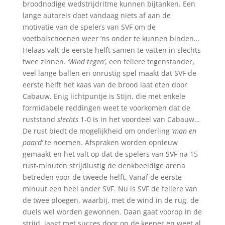
broodnodige wedstrijdritme kunnen bijtanken. Een
lange autoreis doet vandaag niets af aan de
motivatie van de spelers van SVF om de
voetbalschoenen weer ‘ns onder te kunnen binden…
Helaas valt de eerste helft samen te vatten in slechts
twee zinnen.
‘Wind tegen’
, een fellere tegenstander,
veel lange ballen en onrustig spel maakt dat SVF de
eerste helft het kaas van de brood laat eten door
Cabauw. Enig lichtpuntje is Stijn, die met enkele
formidabele reddingen weet te voorkomen dat de
ruststand
slechts
1-0 is in het voordeel van Cabauw…
De rust biedt de mogelijkheid om onderling
‘man en
paard’
te noemen. Afspraken worden opnieuw
gemaakt en het valt op dat de spelers van SVF na 15
rust-minuten strijdlustig de denkbeeldige arena
betreden voor de tweede helft. Vanaf de eerste
minuut een heel ander SVF. Nu is SVF de fellere van
de twee ploegen, waarbij, met de wind in de rug, de
duels wel worden gewonnen. Daan gaat voorop in de
strijd, jaagt met succes door op de keeper en weet al