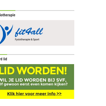
iotherapie
d lid