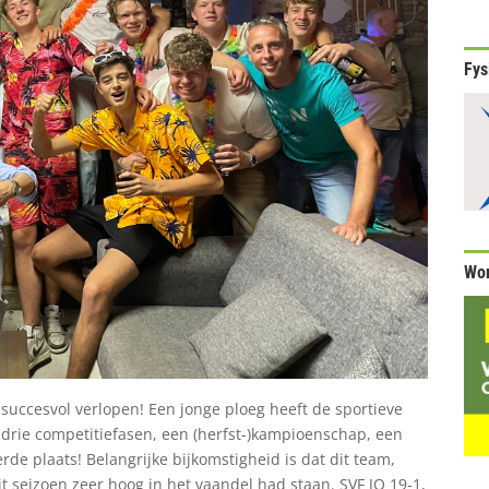
Fys
Wor
 succesvol verlopen! Een jonge ploeg heeft de sportieve
 drie competitiefasen, een (herfst-)kampioenschap, een
rde plaats! Belangrijke bijkomstigheid is dat dit team,
dit seizoen zeer hoog in het vaandel had staan. SVF JO 19-1,