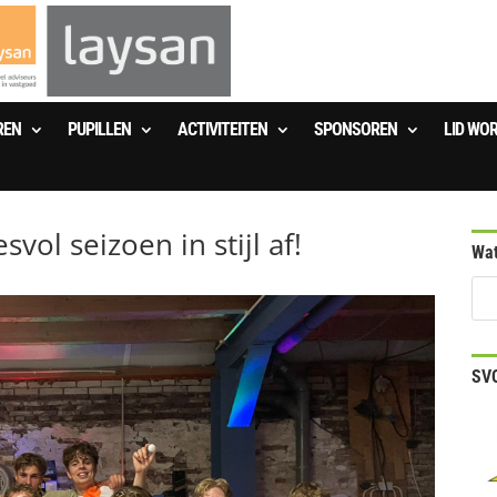
REN
PUPILLEN
ACTIVITEITEN
SPONSOREN
LID WO
svol seizoen in stijl af!
Wat
SVO