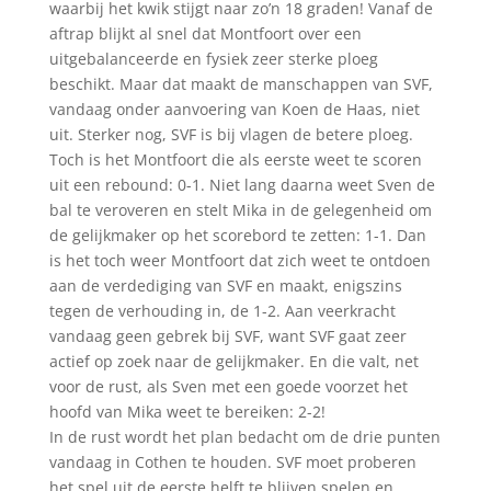
waarbij het kwik stijgt naar zo’n 18 graden! Vanaf de
aftrap blijkt al snel dat Montfoort over een
uitgebalanceerde en fysiek zeer sterke ploeg
beschikt. Maar dat maakt de manschappen van SVF,
vandaag onder aanvoering van Koen de Haas, niet
uit. Sterker nog, SVF is bij vlagen de betere ploeg.
Toch is het Montfoort die als eerste weet te scoren
uit een rebound: 0-1. Niet lang daarna weet Sven de
bal te veroveren en stelt Mika in de gelegenheid om
de gelijkmaker op het scorebord te zetten: 1-1. Dan
is het toch weer Montfoort dat zich weet te ontdoen
aan de verdediging van SVF en maakt, enigszins
tegen de verhouding in, de 1-2. Aan veerkracht
vandaag geen gebrek bij SVF, want SVF gaat zeer
actief op zoek naar de gelijkmaker. En die valt, net
voor de rust, als Sven met een goede voorzet het
hoofd van Mika weet te bereiken: 2-2!
In de rust wordt het plan bedacht om de drie punten
vandaag in Cothen te houden. SVF moet proberen
het spel uit de eerste helft te blijven spelen en