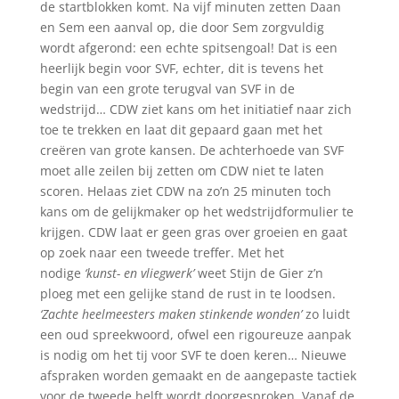
de startblokken komt. Na vijf minuten zetten Daan
en Sem een aanval op, die door Sem zorgvuldig
wordt afgerond: een echte spitsengoal! Dat is een
heerlijk begin voor SVF, echter, dit is tevens het
begin van een grote terugval van SVF in de
wedstrijd… CDW ziet kans om het initiatief naar zich
toe te trekken en laat dit gepaard gaan met het
creëren van grote kansen. De achterhoede van SVF
moet alle zeilen bij zetten om CDW niet te laten
scoren. Helaas ziet CDW na zo’n 25 minuten toch
kans om de gelijkmaker op het wedstrijdformulier te
krijgen. CDW laat er geen gras over groeien en gaat
op zoek naar een tweede treffer. Met het
nodige
‘kunst- en vliegwerk’
weet Stijn de Gier z’n
ploeg met een gelijke stand de rust in te loodsen.
‘Zachte heelmeesters maken stinkende wonden’
zo luidt
een oud spreekwoord, ofwel een rigoureuze aanpak
is nodig om het tij voor SVF te doen keren… Nieuwe
afspraken worden gemaakt en de aangepaste tactiek
voor de tweede helft wordt doorgesproken. Vanaf de