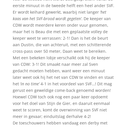
eerste minuut in de tweede helft een heel ander SVF.
Er wordt keihard gewerkt, waarbij niet langer
‘het
kaas van het SVF-brood wordt gegeten’
. De keeper van
CDW wordt meerdere keren onder vuur genomen,
maar het is Beau die met een geplaatste volley de
keeper weet te verrassen: 2-1! Dan is het de beurt
aan Dustin, die van achteruit, met een schitterende
cross-pass over 50 meter, Daan weet te bereiken.
Met een bekeken lobje verschalkt ook hij de keeper
van CDW: 3-1! Dit smaakt naar meer zal Sven
gedacht moeten hebben, want weer een minuut
later weet ook hij het net van CDW te vinden en staat
het
‘in no time’
4-1 in het voordeel van SVF…! Dit mag
gerust een geweldige come-back genoemd worden!
Hoewel CDW toch ook nog een paar keer opdoemt
voor het doel van Stijn de Gier, en daaruit eenmaal
weet te scoren, komt de overwinning van SVF niet
meer in gevaar; einduitslag derhalve 4-2!
De toeschouwers hebben vandaag een derby met