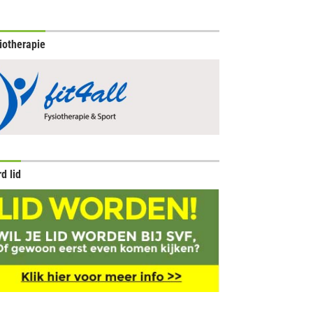
iotherapie
d lid