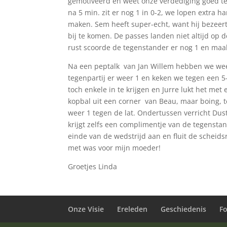
gemotiveerd en weet onze verdediging goed te 
na 5 min. zit er nog 1 in 0-2, we lopen extra 
maken. Sem heeft super-echt, want hij bezeert
bij te komen. De passes landen niet altijd op 
rust scoorde de tegenstander er nog 1 en maak
Na een peptalk van Jan Willem hebben we wee
tegenpartij er weer 1 en keken we tegen een 
toch enkele in te krijgen en Jurre lukt het me
kopbal uit een corner van Beau, maar boing, te
weer 1 tegen de lat. Ondertussen verricht Dus
krijgt zelfs een complimentje van de tegensta
einde van de wedstrijd aan en fluit de scheid
met was voor mijn moeder!
Groetjes Linda
Onze Visie
Ereleden
Geschiedenis
F