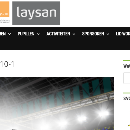
REN
PUPILLEN
ACTIVITEITEN
SPONSOREN
LID WO
010-1
Wat
SVO