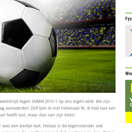
Fys
Wor
wedstrijd tegen SVMM J010-1 op ons eigen veld. We zijn
aanvoerder! Zelf ben ik niet helemaal fit, ik heb last van
ari heeft last, maar dan van zijn been.
 was een beetje laat. Helaas is de tegenstander ook