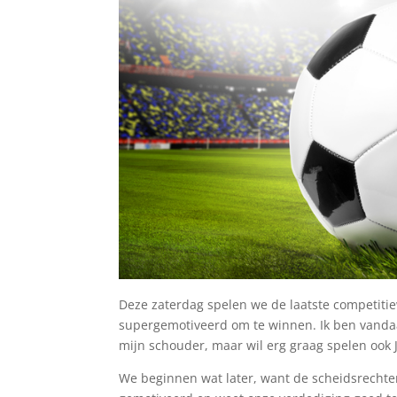
Deze zaterdag spelen we de laatste competitie
supergemotiveerd om te winnen. Ik ben vandaag 
mijn schouder, maar wil erg graag spelen ook J
We beginnen wat later, want de scheidsrechter