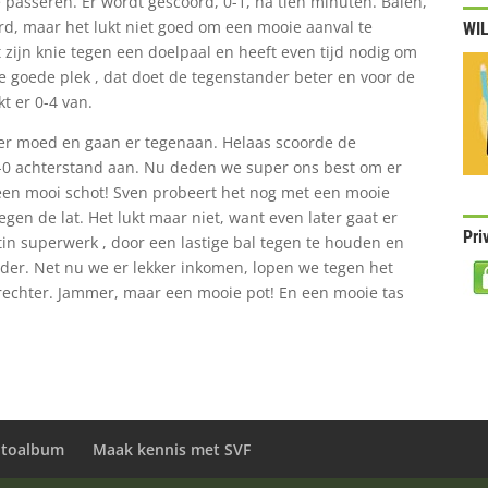
passeren. Er wordt gescoord, 0-1, na tien minuten. Balen,
hard, maar het lukt niet goed om een mooie aanval te
WIL
 zijn knie tegen een doelpaal en heeft even tijd nodig om
de goede plek , dat doet de tegenstander beter en voor de
t er 0-4 van.
r moed en gaan er tegenaan. Helaas scoorde de
5-0 achterstand aan. Nu deden we super ons best om er
t een mooi schot! Sven probeert het nog met een mooie
gen de lat. Het lukt maar niet, want even later gaat er
Pri
tin superwerk , door een lastige bal tegen te houden en
nder. Net nu we er lekker inkomen, lopen we tegen het
srechter. Jammer, maar een mooie pot! En een mooie tas
otoalbum
Maak kennis met SVF