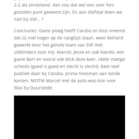
2-2 als eindstand, dan zou dat wel een zeer fors
gestolen punt geweest zijn. En aan diefstal doen we
niet bij SVF… ?
Conclusies: Goeie ploeg heeft Candia en best vreemd
dat zij niet hoger op de ranglijst staan, weer keihard
gewerkt door het gehele team van SVF met
uitblinkers voor mij: Marcel, Jesse en ook Nando, een
goeie Bart en vooral ook Nick deze keer, zééér matige
scheids (goed is goed en slecht is slecht), best veel
publiek daar bij Candia, prima linesman aan beide
kanten, MOTM Marcel met de auto-was-bon voor
Was by Duurstede.