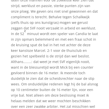
laten onze mannen voor de zoveelste keer zien dat
strijd, werklust en passie, sterke punten zijn van
onze ploeg. We geven ons niet snel gewonnen en dat
compliment is terecht. Behalve tegen Schalkwijk
(zelfs thuis op ons kunstgras) mogen we gerust
zeggen dat SVF nooit verzaakt in arbeid en werklust.
e
In de 52
minuut wordt een speler van Candia te laat
in zijn opmars belemmerd en met een fraai schot in
de kruising spat de bal in het net achter de deze
keer kansloze Marcel. 2-1 voor de thuisclub en
gezien het spelbeeld is de strijd dan wel beslist.
Althans………: dat weet je met SVF eigenlijk nooit,
want in de blessuretijd wordt Mick bij een counter
gevloerd binnen de 16 meter. Ik meende toch
duidelijk te zien dat de scheidsrechter naar de stip
wees. Om onduidelijke redenen legt hij de bal alsnog
op 10 centimeter buiten de 16 meter lijn, voor een
vrije bal. Niet alleen om deze beslissing moet ik
helaas melden dat we weer mochten beschikken
over een zeer zwakke arbiter. Het zal misschien wel