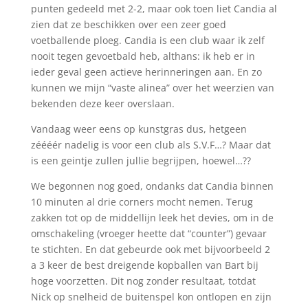
punten gedeeld met 2-2, maar ook toen liet Candia al
zien dat ze beschikken over een zeer goed
voetballende ploeg. Candia is een club waar ik zelf
nooit tegen gevoetbald heb, althans: ik heb er in
ieder geval geen actieve herinneringen aan. En zo
kunnen we mijn “vaste alinea” over het weerzien van
bekenden deze keer overslaan.
Vandaag weer eens op kunstgras dus, hetgeen
zéééér nadelig is voor een club als S.V.F…? Maar dat
is een geintje zullen jullie begrijpen, hoewel…??
We begonnen nog goed, ondanks dat Candia binnen
10 minuten al drie corners mocht nemen. Terug
zakken tot op de middellijn leek het devies, om in de
omschakeling (vroeger heette dat “counter”) gevaar
te stichten. En dat gebeurde ook met bijvoorbeeld 2
a 3 keer de best dreigende kopballen van Bart bij
hoge voorzetten. Dit nog zonder resultaat, totdat
Nick op snelheid de buitenspel kon ontlopen en zijn