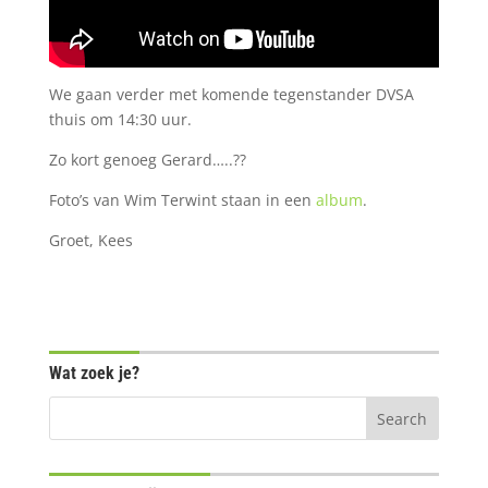
We gaan verder met komende tegenstander DVSA
thuis om 14:30 uur.
Zo kort genoeg Gerard…..??
Foto’s van Wim Terwint staan in een
album
.
Groet, Kees
Wat zoek je?