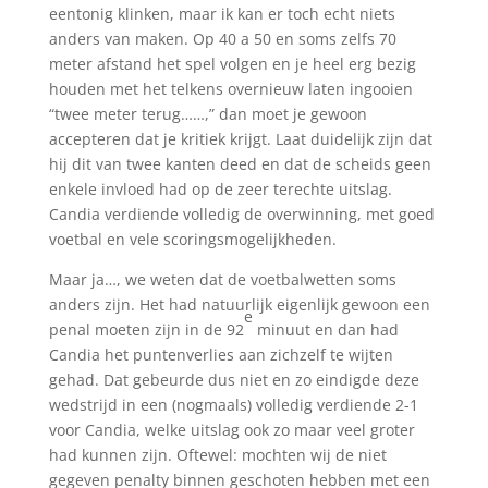
eentonig klinken, maar ik kan er toch echt niets
anders van maken. Op 40 a 50 en soms zelfs 70
meter afstand het spel volgen en je heel erg bezig
houden met het telkens overnieuw laten ingooien
“twee meter terug……,” dan moet je gewoon
accepteren dat je kritiek krijgt. Laat duidelijk zijn dat
hij dit van twee kanten deed en dat de scheids geen
enkele invloed had op de zeer terechte uitslag.
Candia verdiende volledig de overwinning, met goed
voetbal en vele scoringsmogelijkheden.
Maar ja…, we weten dat de voetbalwetten soms
anders zijn. Het had natuurlijk eigenlijk gewoon een
e
penal moeten zijn in de 92
minuut en dan had
Candia het puntenverlies aan zichzelf te wijten
gehad. Dat gebeurde dus niet en zo eindigde deze
wedstrijd in een (nogmaals) volledig verdiende 2-1
voor Candia, welke uitslag ook zo maar veel groter
had kunnen zijn. Oftewel: mochten wij de niet
gegeven penalty binnen geschoten hebben met een