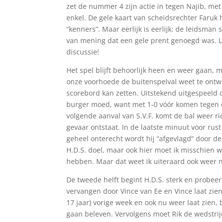
zet de nummer 4 zijn actie in tegen Najib, met
enkel. De gele kaart van scheidsrechter Faruk
“kenners”. Maar eerlijk is eerlijk: de leidsma
van mening dat een gele prent genoegd was. 
discussie!
Het spel blijft behoorlijk heen en weer gaan,
onze voorhoede de buitenspelval weet te ontwi
scorebord kan zetten. Uitstekend uitgespeeld 
burger moed, want met 1-0 vóór komen tegen de
volgende aanval van S.V.F. komt de bal weer ric
gevaar ontstaat. In de laatste minuut voor rus
geheel onterecht wordt hij “afgevlagd” door de 
H.D.S. doel, maar ook hier moet ik misschien w
hebben. Maar dat weet ik uiteraard ook weer 
De tweede helft begint H.D.S. sterk en probeert
vervangen door Vince van Ee en Vince laat zie
17 jaar) vorige week en ook nu weer laat zien,
gaan beleven. Vervolgens moet Rik de wedstri