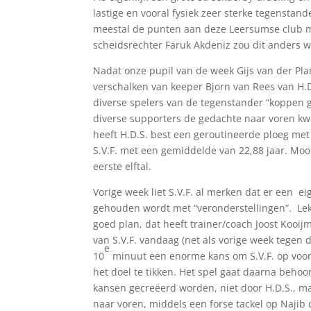
lastige en vooral fysiek zeer sterke tegenstande
meestal de punten aan deze Leersumse club mo
scheidsrechter Faruk Akdeniz zou dit anders 
Nadat onze pupil van de week Gijs van der Pla
verschalken van keeper Bjorn van Rees van H.D
diverse spelers van de tegenstander “koppen g
diverse supporters de gedachte naar voren kwa
heeft H.D.S. best een geroutineerde ploeg met 
S.V.F. met een gemiddelde van 22,88 jaar. Moo
eerste elftal.
Vorige week liet S.V.F. al merken dat er een e
gehouden wordt met “veronderstellingen”. Lek
goed plan, dat heeft trainer/coach Joost Kooij
van S.V.F. vandaag (net als vorige week tegen d
e
10
minuut een enorme kans om S.V.F. op voors
het doel te tikken. Het spel gaat daarna behoorl
kansen gecreëerd worden, niet door H.D.S., maa
naar voren, middels een forse tackel op Najib d