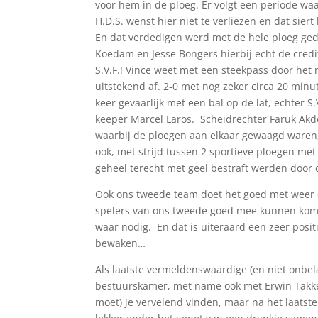
voor hem in de ploeg. Er volgt een periode waar
H.D.S. wenst hier niet te verliezen en dat sier
En dat verdedigen werd met de hele ploeg ged
Koedam en Jesse Bongers hierbij echt de credi
S.V.F.! Vince weet met een steekpass door het
uitstekend af. 2-0 met nog zeker circa 20 minu
keer gevaarlijk met een bal op de lat, echter 
keeper Marcel Laros. Scheidrechter Faruk Akde
waarbij de ploegen aan elkaar gewaagd waren,
ook, met strijd tussen 2 sportieve ploegen me
geheel terecht met geel bestraft werden door d
Ook ons tweede team doet het goed met weer ee
spelers van ons tweede goed mee kunnen komen
waar nodig. En dat is uiteraard een zeer posit
bewaken…
Als laatste vermeldenswaardige (en niet onbelan
bestuurskamer, met name ook met Erwin Takke
moet) je vervelend vinden, maar na het laatste 