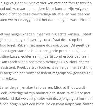
 als gevolg dat hij niet verder kon met een fors gezwollen
 had ook zo maar een andere kleur kunnen zijn volgens
n stond dicht op deze overtreding-situatie en was daarom
Laten we maar zeggen dat het dan diepgeel was… Einde
 met wel mogelijkheden, maar weinig echte kansen. Totdat
jken en met goed overleg Lucas fraai de 1-0 op het
door Freek, Rik en met name dus ook Lucas. Dit geeft de
ze tegenstander is best een goeie prestatie. Bij een
hting Lucas, echter een glijpartij zorgt ervoor dat geen
t kan Freek alleen opstomen richting H.D.S. doel, echter
assistent. Freek vertrok toch echt van eigen helft richting
el toegeven dat “onze” assistent mogelijk ook gevlagd zou
niet zeker…
 snel de gelijkmaker te forceren. Mick vd Bildt wordt
n ook verdedigend zijn mannetje te staan. Wat Vince (net
 betekend dat we veel plezier van deze jonge gast kunnen
jd beëindigen met een blessure en komt Ralph van Zanten