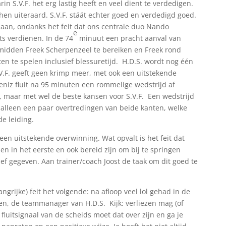
in S.V.F. het erg lastig heeft en veel dient te verdedigen.
t hen uiteraard. S.V.F. stáát echter goed en verdedigd goed.
aan, ondanks het feit dat ons centrale duo Nando
e
ts verdienen. In de 74
minuut een pracht aanval van
 midden Freek Scherpenzeel te bereiken en Freek rond
ten te spelen inclusief blessuretijd. H.D.S. wordt nog één
S.V.F. geeft geen krimp meer, met ook een uitstekende
niz fluit na 95 minuten een rommelige wedstrijd af
 maar met wel de beste kansen voor S.V.F. Een wedstrijd
t alleen een paar overtredingen van beide kanten, welke
e leiding.
n uitstekende overwinning. Wat opvalt is het feit dat
 in het eerste en ook bereid zijn om bij te springen
ief gegeven. Aan trainer/coach Joost de taak om dit goed te
grijke) feit het volgende: na afloop veel lol gehad in de
n, de teammanager van H.D.S. Kijk: verliezen mag (of
fluitsignaal van de scheids moet dat over zijn en ga je