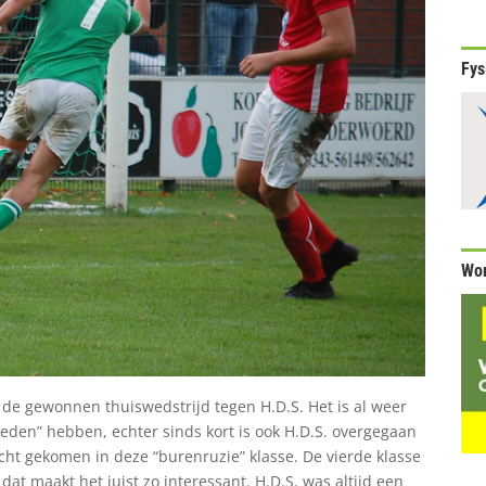
Fys
Wor
 de gewonnen thuiswedstrijd tegen H.D.S. Het is al weer
reden” hebben, echter sinds kort is ook H.D.S. overgegaan
cht gekomen in deze “burenruzie” klasse. De vierde klasse
 dat maakt het juist zo interessant. H.D.S. was altijd een