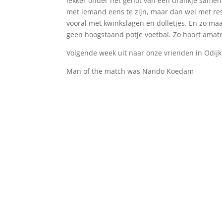
lekker onder het genot van een drankje samen n
met iemand eens te zijn, maar dan wel met re
vooral met kwinkslagen en dolletjes. En zo ma
geen hoogstaand potje voetbal. Zo hoort amat
Volgende week uit naar onze vrienden in Odijk.
Man of the match was Nando Koedam