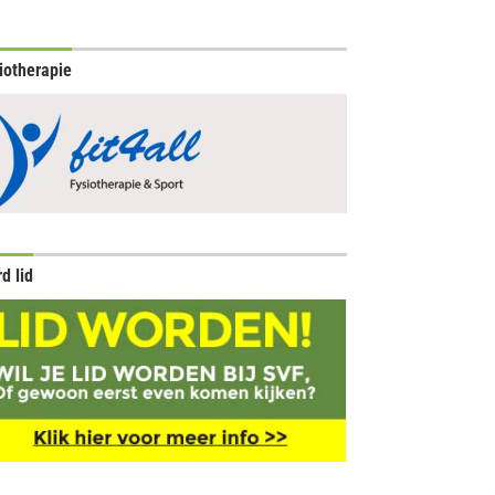
iotherapie
d lid