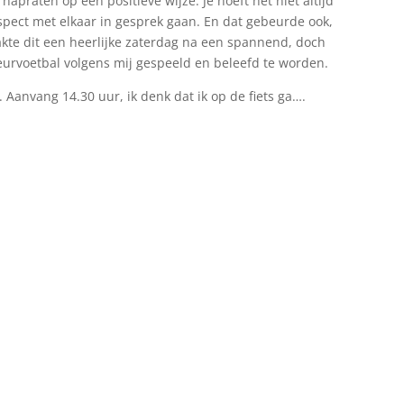
apraten op een positieve wijze. Je hoeft het niet altijd
spect met elkaar in gesprek gaan. En dat gebeurde ook,
akte dit een heerlijke zaterdag na een spannend, doch
eurvoetbal volgens mij gespeeld en beleefd te worden.
 Aanvang 14.30 uur, ik denk dat ik op de fiets ga….