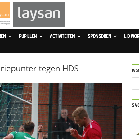
REN
PUPILLEN
ACTIVITEITEN
SPONSOREN
LID WO
driepunter tegen HDS
Wat
SVO