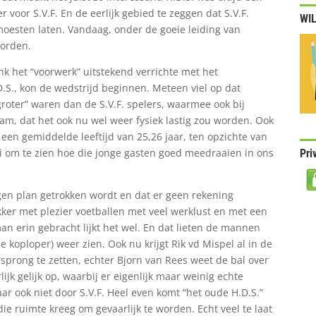
r voor S.V.F. En de eerlijk gebied te zeggen dat S.V.F.
WIL
esten laten. Vandaag, onder de goeie leiding van
worden.
nk het “voorwerk” uitstekend verrichte met het
.S., kon de wedstrijd beginnen. Meteen viel op dat
roter” waren dan de S.V.F. spelers, waarmee ook bij
m, dat het ook nu wel weer fysiek lastig zou worden. Ook
een gemiddelde leeftijd van 25,26 jaar, ten opzichte van
i om te zien hoe die jonge gasten goed meedraaien in ons
Pri
igen plan getrokken wordt en dat er geen rekening
ker met plezier voetballen met veel werklust en met een
man erin gebracht lijkt het wel. En dat lieten de mannen
e koploper) weer zien. Ook nu krijgt Rik vd Mispel al in de
prong te zetten, echter Bjorn van Rees weet de bal over
ijk gelijk op, waarbij er eigenlijk maar weinig echte
r ook niet door S.V.F. Heel even komt “het oude H.D.S.”
ie ruimte kreeg om gevaarlijk te worden. Echt veel te laat