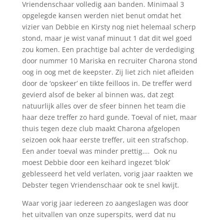
Vriendenschaar volledig aan banden. Minimaal 3
opgelegde kansen werden niet benut omdat het
vizier van Debbie en Kirsty nog niet helemaal scherp
stond, maar je wist vanaf minuut 1 dat dit wel goed
zou komen. Een prachtige bal achter de verdediging
door nummer 10 Mariska en recruiter Charona stond
oog in oog met de keepster. Zij liet zich niet afleiden
door de ‘opskeer’ en tikte feilloos in. De treffer werd
gevierd alsof de beker al binnen was, dat zegt
natuurlijk alles over de sfeer binnen het team die
haar deze treffer zo hard gunde. Toeval of niet, maar
thuis tegen deze club maakt Charona afgelopen
seizoen ook haar eerste treffer, uit een strafschop.
Een ander toeval was minder prettig…. Ook nu
moest Debbie door een keihard ingezet ‘blok’
geblesseerd het veld verlaten, vorig jaar raakten we
Debster tegen Vriendenschaar ook te snel kwijt.
Waar vorig jaar iedereen zo aangeslagen was door
het uitvallen van onze superspits, werd dat nu