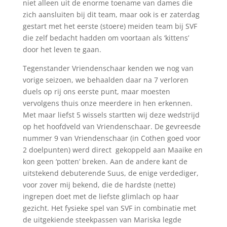
niet alleen uit de enorme toename van dames die
zich aansluiten bij dit team, maar ook is er zaterdag
gestart met het eerste (stoere) meiden team bij SVF
die zelf bedacht hadden om voortaan als ‘kittens’
door het leven te gaan.
Tegenstander Vriendenschaar kenden we nog van
vorige seizoen, we behaalden daar na 7 verloren
duels op rij ons eerste punt, maar moesten
vervolgens thuis onze meerdere in hen erkennen.
Met maar liefst 5 wissels startten wij deze wedstrijd
op het hoofdveld van Vriendenschaar. De gevreesde
nummer 9 van Vriendenschaar (in Cothen goed voor
2 doelpunten) werd direct gekoppeld aan Maaike en
kon geen ‘potten’ breken. Aan de andere kant de
uitstekend debuterende Suus, de enige verdediger,
voor zover mij bekend, die de hardste (nette)
ingrepen doet met de liefste glimlach op haar
gezicht. Het fysieke spel van SVF in combinatie met
de uitgekiende steekpassen van Mariska legde