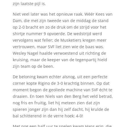
zijn laatste pijl is.
Niet veel later was het opnieuw raak. Wéér Kees van
Dam, die met zijn tweede van de middag de stand
op 2-0 bracht en zo de druk om de strijd voor het
shirtje nummer 9 opvoerde. De wedstrijd werd
vervolgens wat feller; de Musketiers kregen meer
vertrouwen, maar SVF liet zien wie de baas was.
Wesley Nagel haalde verwoestend uit richting de
kruising, maar de keeper van de tegenpartij hield
zijn team op de been.
De beloning kwam echter alsnog, uit een perfecte
corner kopte Rigino de 3-0 krachtig binnen. Op dat
moment begon de geoliede machine van SVF écht te
draaien. En toen Niels van den Berg het veld betrad,
nog fris en fruitig, liet hij meteen zien dat zijn
spieren jonger zijn dan hij zelf dacht, hij krulde de
bal schitterend in de verre hoek: 4-0!
Met nog een half uur te spelen kwam Hans erin, die