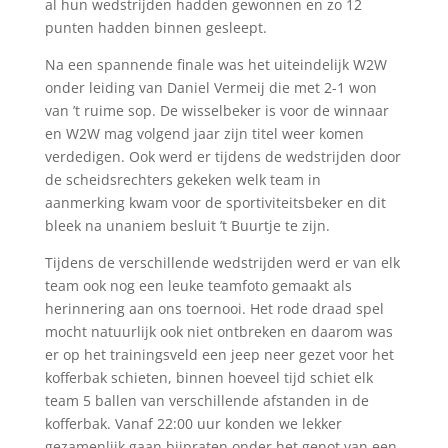
al hun wedstrijden hadden gewonnen en zo 12
punten hadden binnen gesleept.
Na een spannende finale was het uiteindelijk W2W
onder leiding van Daniel Vermeij die met 2-1 won
van ’t ruime sop. De wisselbeker is voor de winnaar
en W2W mag volgend jaar zijn titel weer komen
verdedigen. Ook werd er tijdens de wedstrijden door
de scheidsrechters gekeken welk team in
aanmerking kwam voor de sportiviteitsbeker en dit
bleek na unaniem besluit ’t Buurtje te zijn.
Tijdens de verschillende wedstrijden werd er van elk
team ook nog een leuke teamfoto gemaakt als
herinnering aan ons toernooi. Het rode draad spel
mocht natuurlijk ook niet ontbreken en daarom was
er op het trainingsveld een jeep neer gezet voor het
kofferbak schieten, binnen hoeveel tijd schiet elk
team 5 ballen van verschillende afstanden in de
kofferbak. Vanaf 22:00 uur konden we lekker
gezamenlijk gaan bijpraten onder het genot van een