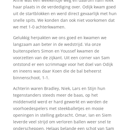
Anne was een weekendje weg en daarom nam Niek
haar plaats in de verdediging over. Odijk kwam goed
uit de startblokken en werd direct gevaarlijk met hun
snelle spits. We konden dan ook niet voorkomen dat
we met 1-0 achterkwamen.
Gelukkig herpakten we ons goed en kwamen we
langzaam aan beter in de wedstrijd. Via onze
buitenspelers Simon en Youssef kwamen de
voorzetten van de zijkant. Uit een corner van Sam
ontstond er een scrimmage voor het doel van Odijk
en ineens was daar Koen die de bal beheerst
binnenschoot, 1-1.
Achterin waren Bradley, Niek, Lars en Stijn hun
tegenstanders steeds meer de baas, op het
middenveld werd er hard gewerkt en werden de
voorhoedespelers met steekballetjes en mooie
openingen in stelling gebracht. Omar, Ian en Siem
leverde veel strijd om verloren ballen weer snel te
onderscheppen. Helaas belande een schot van Sam