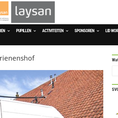
REN
PUPILLEN
ACTIVITEITEN
SPONSOREN
LID WO
Brienenshof
Wat
SVO