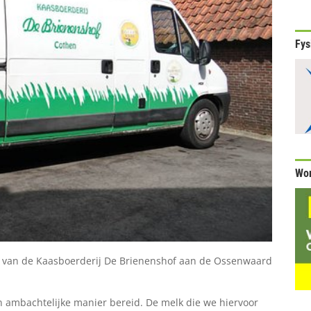
Fys
Wor
n van de Kaasboerderij De Brienenshof aan de Ossenwaard
 ambachtelijke manier bereid. De melk die we hiervoor