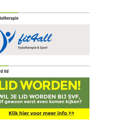
iotherapie
d lid