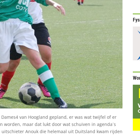
Fys
Wor
Dames4 van Hoogland gepland, er was wat twijfel of er
 worden, maar dat lukt door wat schuiven in agenda´s
als uitschieter Anouk die helemaal uit Duitsland kwam rijden