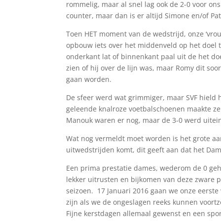
rommelig, maar al snel lag ook de 2-0 voor ons
counter, maar dan is er altijd Simone en/of Pat
Toen HET moment van de wedstrijd, onze ‘vrouw
opbouw iets over het middenveld op het doel te 
onderkant lat of binnenkant paal uit de het d
zien of hij over de lijn was, maar Romy dit so
gaan worden.
De sfeer werd wat grimmiger, maar SVF hield h
geleende knalroze voetbalschoenen maakte ze 
Manouk waren er nog, maar de 3-0 werd uitein
Wat nog vermeldt moet worden is het grote aa
uitwedstrijden komt, dit geeft aan dat het Da
Een prima prestatie dames, wederom de 0 geh
lekker uitrusten en bijkomen van deze zware p
seizoen. 17 Januari 2016 gaan we onze eerste 
zijn als we de ongeslagen reeks kunnen voortze
Fijne kerstdagen allemaal gewenst en een sport