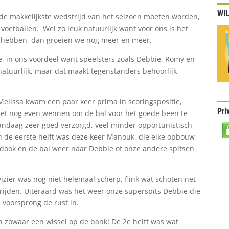
WIL
k de makkelijkste wedstrijd van het seizoen moeten worden,
oetballen. Wel zo leuk natuurlijk want voor ons is het
e hebben, dan groeien we nog meer en meer.
oe, in ons voordeel want speelsters zoals Debbie, Romy en
l natuurlijk, maar dat maakt tegenstanders behoorlijk
 Melissa kwam een paar keer prima in scoringspositie,
Pri
het nog even wennen om de bal voor het goede been te
andaag zeer goed verzorgd, veel minder opportunistisch
in de eerste helft was deze keer Manouk, die elke opbouw
dook en de bal weer naar Debbie of onze andere spitsen
vizier was nog niet helemaal scherp, flink wat schoten net
rijden. Uiteraard was het weer onze superspits Debbie die
voorsprong de rust in.
 zowaar een wissel op de bank! De 2e helft was wat