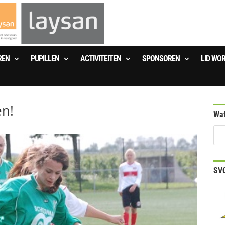
REN
PUPILLEN
ACTIVITEITEN
SPONSOREN
LID WO
en!
Wat
SVO