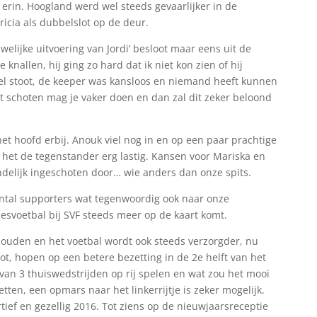
 erin. Hoogland werd wel steeds gevaarlijker in de
ricia als dubbelslot op de deur.
elijke uitvoering van Jordi’ besloot maar eens uit de
knallen, hij ging zo hard dat ik niet kon zien of hij
oel stoot, de keeper was kansloos en niemand heeft kunnen
ort schoten mag je vaker doen en dan zal dit zeker beloond
et hoofd erbij. Anouk viel nog in en op een paar prachtige
het de tegenstander erg lastig. Kansen voor Mariska en
delijk ingeschoten door… wie anders dan onze spits.
ntal supporters wat tegenwoordig ook naar onze
mesvoetbal bij SVF steeds meer op de kaart komt.
ouden en het voetbal wordt ook steeds verzorgder, nu
ot, hopen op een betere bezetting in de 2e helft van het
van 3 thuiswedstrijden op rij spelen en wat zou het mooi
tten, een opmars naar het linkerrijtje is zeker mogelijk.
ief en gezellig 2016. Tot ziens op de nieuwjaarsreceptie