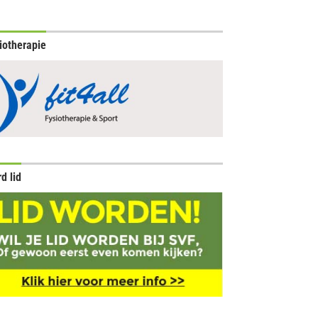
iotherapie
d lid