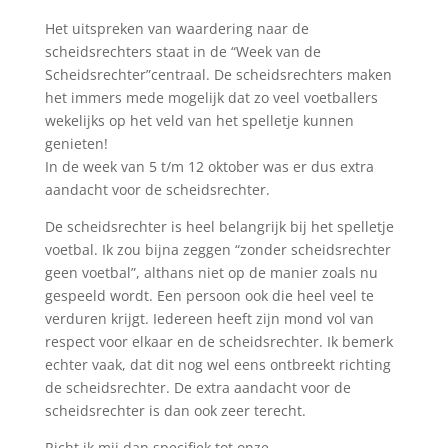
Het uitspreken van waardering naar de
scheidsrechters staat in de
“
Week van de
Scheidsrechter
”
centraal. De scheidsrechters maken
het immers mede mogelijk dat zo veel voetballers
wekelijks op het veld van het spelletje kunnen
genieten!
In de week van 5 t
/m
12
oktober was er
dus extra
aandacht voor de scheidsrechter.
De scheidsrechter is heel belangrijk bij het spelletje
voetbal. Ik zou bijna zeggen “zonder scheidsrechter
geen voetbal”, althans niet
op
de manier zoals nu
gespeeld wordt. Een persoon ook die heel veel te
verduren
krijgt
. Iedereen heeft zijn mond vol van
respect voor elkaar en de scheidsrechter. Ik bemerk
echter vaak, dat dit nog wel eens ontbreekt richting
de scheidsrechter. De extra aandacht voor de
scheid
s
rechter
is dan ook zeer terecht.
Richt ik mij dan specifiek tot onze