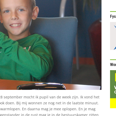
Fys
Wor
 28 september mocht ik pupil van de week zijn. Ik vond het
r ook doen. Bij mij wonnen ze nog net in de laatste minuut.
 warmlopen. En daarna mag je mee oplopen. En je mag
egenstander in de rust mag je in de bestuurskamer zitten