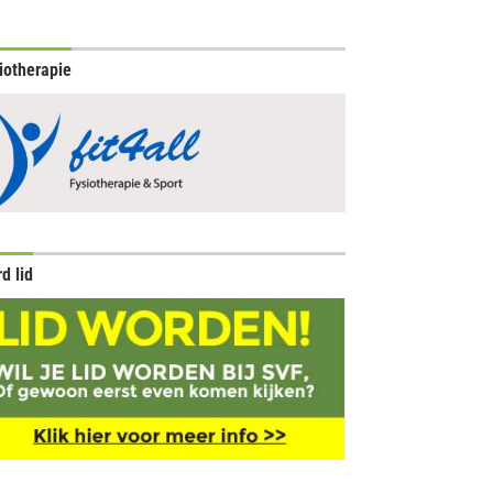
iotherapie
d lid