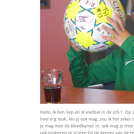
Hallo, ik ben Sep en ik voetbal in de jo9-1. Op
heel erg leuk. Als jij ook mag, zou ik het zeke
Je mag mee de kleedkamer in, ook mag je mee
ook proberen te scoren bij de keeper van de t