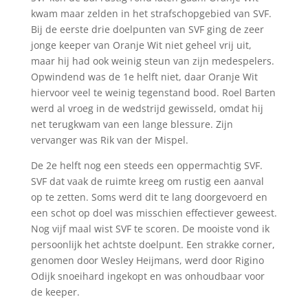
kwam maar zelden in het strafschopgebied van SVF.
Bij de eerste drie doelpunten van SVF ging de zeer
jonge keeper van Oranje Wit niet geheel vrij uit,
maar hij had ook weinig steun van zijn medespelers.
Opwindend was de 1e helft niet, daar Oranje Wit
hiervoor veel te weinig tegenstand bood. Roel Barten
werd al vroeg in de wedstrijd gewisseld, omdat hij
net terugkwam van een lange blessure. Zijn
vervanger was Rik van der Mispel.
De 2e helft nog een steeds een oppermachtig SVF.
SVF dat vaak de ruimte kreeg om rustig een aanval
op te zetten. Soms werd dit te lang doorgevoerd en
een schot op doel was misschien effectiever geweest.
Nog vijf maal wist SVF te scoren. De mooiste vond ik
persoonlijk het achtste doelpunt. Een strakke corner,
genomen door Wesley Heijmans, werd door Rigino
Odijk snoeihard ingekopt en was onhoudbaar voor
de keeper.