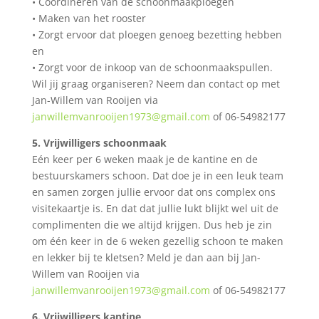
•
Coördineren van de schoonmaakploegen
•
Maken van het rooster
•
Zorgt ervoor dat ploegen genoeg bezetting hebben
en
•
Zorgt voor de inkoop van de schoonmaakspullen.
Wil jij graag organiseren? Neem dan contact op met
Jan-Willem van Rooijen via
janwillemvanrooijen1973@gmail.com
of 06-54982177
5.
V
rijwilligers schoonmaak
Eén keer per 6 weken maak je de kantine en de
bestuurskamers schoon. Dat doe je in een leuk team
en samen zorgen jullie ervoor dat ons complex ons
visitekaartje is. En dat dat jullie lukt blijkt wel uit de
complimenten die we altijd krijgen. Dus heb je zin
om één keer in de 6 weken gezellig schoon te maken
en lekker bij te kletsen? Meld je dan aan bij Jan-
Willem van Rooijen via
janwillemvanrooijen1973@gmail.com
of 06-54982177
6.
Vrijwilligers kantin
e