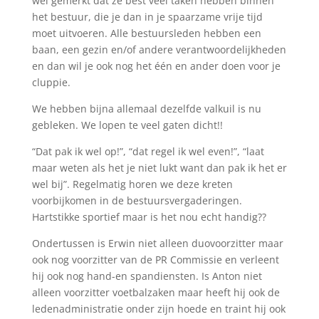
wel gemerkt dat ze best veel taken hebben binnen
het bestuur, die je dan in je spaarzame vrije tijd
moet uitvoeren. Alle bestuursleden hebben een
baan, een gezin en/of andere verantwoordelijkheden
en dan wil je ook nog het één en ander doen voor je
cluppie.
We hebben bijna allemaal dezelfde valkuil is nu
gebleken. We lopen te veel gaten dicht!!
“Dat pak ik wel op!”, “dat regel ik wel even!”, “laat
maar weten als het je niet lukt want dan pak ik het er
wel bij”. Regelmatig horen we deze kreten
voorbijkomen in de bestuursvergaderingen.
Hartstikke sportief maar is het nou echt handig??
Ondertussen is Erwin niet alleen duovoorzitter maar
ook nog voorzitter van de PR Commissie en verleent
hij ook nog hand-en spandiensten. Is Anton niet
alleen voorzitter voetbalzaken maar heeft hij ook de
ledenadministratie onder zijn hoede en traint hij ook