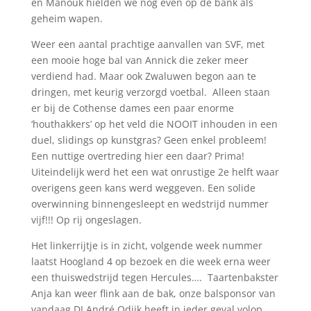
en Manouk hielden we nog even op de bank als
geheim wapen.
Weer een aantal prachtige aanvallen van SVF, met
een mooie hoge bal van Annick die zeker meer
verdiend had. Maar ook Zwaluwen begon aan te
dringen, met keurig verzorgd voetbal. Alleen staan
er bij de Cothense dames een paar enorme
‘houthakkers’ op het veld die NOOIT inhouden in een
duel, slidings op kunstgras? Geen enkel probleem!
Een nuttige overtreding hier een daar? Prima!
Uiteindelijk werd het een wat onrustige 2e helft waar
overigens geen kans werd weggeven. Een solide
overwinning binnengesleept en wedstrijd nummer
vijf!!! Op rij ongeslagen.
Het linkerrijtje is in zicht, volgende week nummer
laatst Hoogland 4 op bezoek en die week erna weer
een thuiswedstrijd tegen Hercules…. Taartenbakster
Anja kan weer flink aan de bak, onze balsponsor van
vandaag DJ André Odijk heeft in ieder geval volop