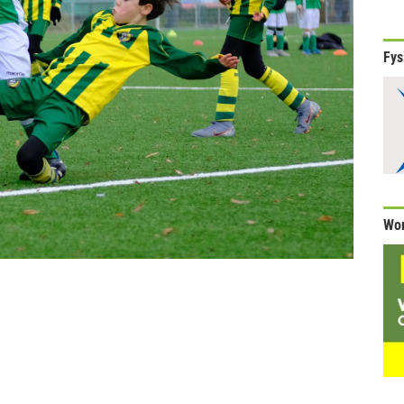
Fys
Wor