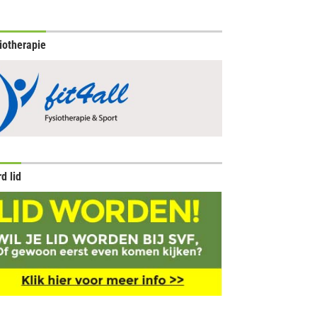
iotherapie
d lid