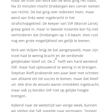
maar de inzet van Mick van de Bildt ging net naast.
Na 33 minuten mocht Driebergen een corner nemen
van rechts. De bal ging over iedereen heen, maar
werd van links weer ingebracht in het
strafschopgebied. De keeper van SVF (Marcel Laros)
greep goed in, maar in tweede instantie kon hij niet
verhinderen dat Driebergen op 1-0 kwam. Voor rust
nog een grote mogelijkheid om gelijk te komen.
Nick van Vulpen krijg de bal aangespeeld, maar zijn
inzet had te weinig kracht en de verdiende
e
gelijkmaker bleef uit. De 2
helft een hard werkend
SVF, maar had opbouwend te weinig in te brengen.
Stephan Rieff probeerde een paar keer met schoten
van afstand om tot succes te komen, maar dat bleef
uit. Alle drie de wissels waren inmiddels ingebracht,
maar ook zij konden SVF niet op gelijke hoogte
brengen.
Kijkend naar de wedstrijd van vorige week, kunnen
wij stellen dat SVF speelde naar vermogen. Temeer