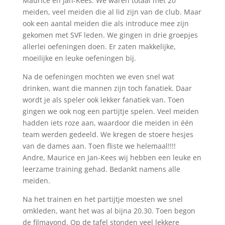
Maurice en Jan-Kees. We waren totaal met 20
meiden, veel meiden die al lid zijn van de club. Maar
ook een aantal meiden die als introduce mee zijn
gekomen met SVF leden. We gingen in drie groepjes
allerlei oefeningen doen. Er zaten makkelijke,
moeilijke en leuke oefeningen bij.
Na de oefeningen mochten we even snel wat
drinken, want die mannen zijn toch fanatiek. Daar
wordt je als speler ook lekker fanatiek van. Toen
gingen we ook nog een partijtje spelen. Veel meiden
hadden iets roze aan, waardoor die meiden in één
team werden gedeeld. We kregen de stoere hesjes
van de dames aan. Toen fliste we helemaal!!!!
Andre, Maurice en Jan-Kees wij hebben een leuke en
leerzame training gehad. Bedankt namens alle
meiden.
Na het trainen en het partijtje moesten we snel
omkleden, want het was al bijna 20.30. Toen begon
de filmavond. Op de tafel stonden veel lekkere