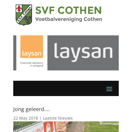
Jong geleerd….
22 May 2018
|
Laatste Nieuws