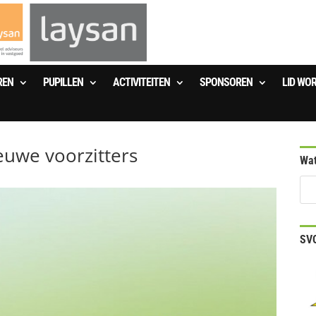
REN
PUPILLEN
ACTIVITEITEN
SPONSOREN
LID WO
euwe voorzitters
Wat
SVO