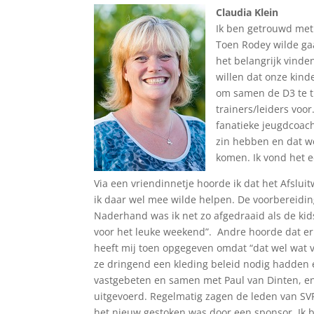
Claudia Klein
Ik ben getrouwd met
Toen Rodey wilde gaa
het belangrijk vinde
willen dat onze kind
om samen de D3 te t
trainers/leiders voo
fanatieke jeugdcoach
zin hebben en dat w
komen. Ik vond het ee
Via een vriendinnetje hoorde ik dat het Afslui
ik daar wel mee wilde helpen. De voorbereidin
Naderhand was ik net zo afgedraaid als de kids
voor het leuke weekend”. Andre hoorde dat er 
heeft mij toen opgegeven omdat “dat wel wat 
ze dringend een kleding beleid nodig hadden 
vastgebeten en samen met Paul van Dinten, en 
uitgevoerd. Regelmatig zagen de leden van SV
het nieuw gestoken was door een sponsor. Ik b