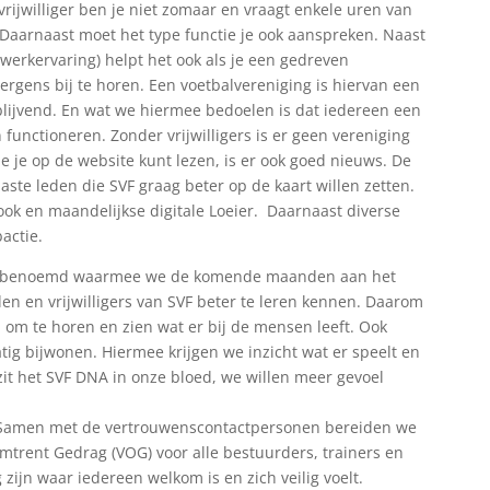
 vrijwilliger ben je niet zomaar en vraagt enkele uren van
en. Daarnaast moet het type functie je ook aanspreken. Naast
 werkervaring) helpt het ook als je een gedreven
m ergens bij te horen. Een voetbalvereniging is hiervan een
rijblijvend. En wat we hiermee bedoelen is dat iedereen een
 functioneren. Zonder vrijwilligers is er geen vereniging
e je op de website kunt lezen, is er ook goed nieuws. De
ste leden die SVF graag beter op de kaart willen zetten.
ook en maandelijkse digitale Loeier. Daarnaast diverse
actie.
en benoemd waarmee we de komende maanden aan het
en en vrijwilligers van SVF beter te leren kennen. Daarom
, om te horen en zien wat er bij de mensen leeft. Ook
ig bijwonen. Hiermee krijgen we inzicht wat er speelt en
 zit het SVF DNA in onze bloed, we willen meer gevoel
. Samen met de vertrouwenscontactpersonen bereiden we
Omtrent Gedrag (VOG) voor alle bestuurders, trainers en
 zijn waar iedereen welkom is en zich veilig voelt.