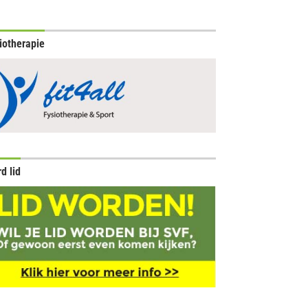
iotherapie
d lid