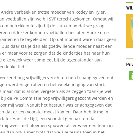
WIL
 Andre Verbeek en trotse moeder van Rodey en Tyler.
n voetballen zijn we bij SVF terecht gekomen. Omdat wij
n om betrokken te zijn bij de club en omdat we graag
eren ook lekker kunnen voetballen besloten Andre en ik
rainen en te begeleiden. Op dat moment waren daar geen
r. Dus daar sta je dan als goedwillende moeder naast een
 er maar voor te zorgen dat de kindertjes het naar hun
e elke week weer compleet bij de tegenstander aan
Pri
n leuke tijd!!
tweekend nog vrijwilligers zocht en heb ik aangegeven dat
gen werden getroffen en het weekend ging van start.
 maar dat is al snel vergeten als ze zeggen “dank je wel
bij de PR Commissie nog vrijwilligers gezocht werden en
voor mij was”. Vanuit het bestuur was er aangegeven dat
en dat er een voorstel moest komen. Daar heb ik me in
later Hans de Ligt, een voorstel gemaakt en dat
F mij weer met bloemen sjouwen als er weer een team in
en dan ook super trots dat we alle teams toen in het