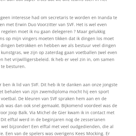
 geen interesse had om secretaris te worden en Inanda te
en met Erwin Duo Voorzitter van SVF. Het is wel even
 regelen moet ik nu gaan delegeren ? Maar gelukkig
ns op mijn vingers moeten tikken dat ik dingen los moet
l dingen betrokken en hebben we als bestuur veel dingen
kunstgras, we zijn op zaterdag gaan voetballen (wel even
 het vrijwilligersbeleid. Ik heb er veel zin in, om samen
 te besturen.
r ben ik lid van SVF. Dit heb ik te danken aan onze jongste
het behalen van zijn zwemdiploma mocht hij een sport
d voetbal. De kleuren van SVF spraken hem aan en de
lub was dan ook snel gemaakt. Bijkomend voordeel was de
or Joop Balk. Via Michel de Gier kwam ik in contact met
 Dit elftal werd in de beginjaren nog de zesserianen
 wel bijzonder! Een elftal met veel oudgedienden, die al
e. Een van de spelers was overigens Kees Mocking. Er