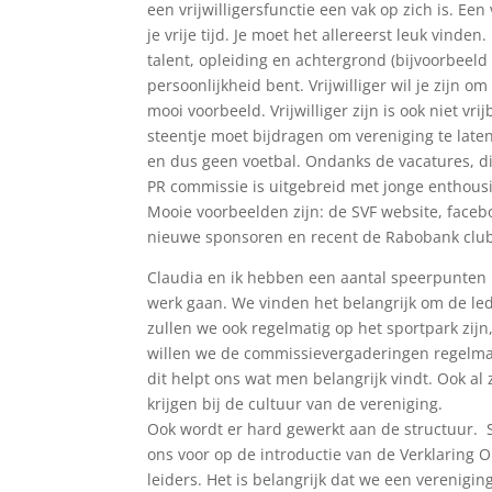
een vrijwilligersfunctie een vak op zich is. Een
je vrije tijd. Je moet het allereerst leuk vind
talent, opleiding en achtergrond (bijvoorbeeld
persoonlijkheid bent. Vrijwilliger wil je zijn o
mooi voorbeeld. Vrijwilliger zijn is ook niet v
steentje moet bijdragen om vereniging te laten
en dus geen voetbal. Ondanks de vacatures, di
PR commissie is uitgebreid met jonge enthousia
Mooie voorbeelden zijn: de SVF website, faceb
nieuwe sponsoren en recent de Rabobank club
Claudia en ik hebben een aantal speerpunt
werk gaan. We vinden het belangrijk om de led
zullen we ook regelmatig op het sportpark zijn
willen we de commissievergaderingen regelmat
dit helpt ons wat men belangrijk vindt. Ook al
krijgen bij de cultuur van de vereniging.
Ook wordt er hard gewerkt aan de structuur
ons voor op de introductie van de Verklaring 
leiders. Het is belangrijk dat we een vereniging