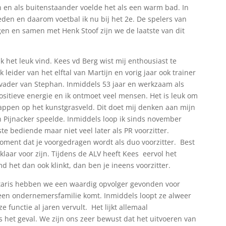
 en als buitenstaander voelde het als een warm bad. In
eden en daarom voetbal ik nu bij het 2e. De spelers van
n en samen met Henk Stoof zijn we de laatste van dit
k het leuk vind. Kees vd Berg wist mij enthousiast te
leider van het elftal van Martijn en vorig jaar ook trainer
 vader van Stephan. Inmiddels 53 jaar en werkzaam als
sitieve energie en ik ontmoet veel mensen. Het is leuk om
trappen op het kunstgrasveld. Dit doet mij denken aan mijn
 in Pijnacker speelde. Inmiddels loop ik sinds november
te bediende maar niet veel later als PR voorzitter.
ment dat je voorgedragen wordt als duo voorzitter. Best
klaar voor zijn. Tijdens de ALV heeft Kees eervol het
 het dan ook klinkt, dan ben je ineens voorzitter.
etaris hebben we een waardig opvolger gevonden voor
 een ondernemersfamilie komt. Inmiddels loopt ze alweer
functie al jaren vervult. Het lijkt allemaal
 het geval. We zijn ons zeer bewust dat het uitvoeren van