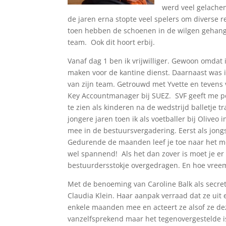
werd veel gelachen
de jaren erna stopte veel spelers om diverse r
toen hebben de schoenen in de wilgen gehange
team. Ook dit hoort erbij.
Vanaf dag 1 ben ik vrijwilliger. Gewoon omdat i
maken voor de kantine dienst. Daarnaast was ik 
van zijn team. Getrouwd met Yvette en tevens
Key Accountmanager bij SUEZ. SVF geeft me po
te zien als kinderen na de wedstrijd balletje 
jongere jaren toen ik als voetballer bij Oliveo
mee in de bestuursvergadering. Eerst als jongs
Gedurende de maanden leef je toe naar het mo
wel spannend! Als het dan zover is moet je er 
bestuurdersstokje overgedragen. En hoe vreemd
Met de benoeming van Caroline Balk als secr
Claudia Klein. Haar aanpak verraad dat ze uit
enkele maanden mee en acteert ze alsof ze deze 
vanzelfsprekend maar het tegenovergestelde is