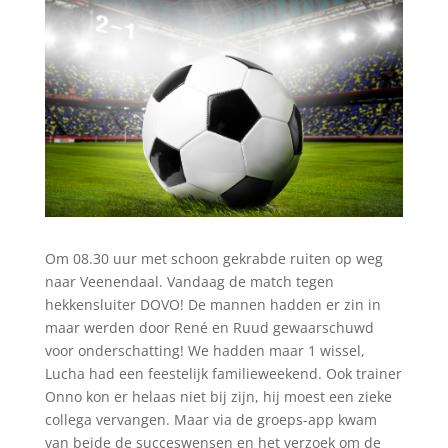
Om 08.30 uur met schoon gekrabde ruiten op weg
naar Veenendaal. Vandaag de match tegen
hekkensluiter DOVO! De mannen hadden er zin in
maar werden door René en Ruud gewaarschuwd
voor onderschatting! We hadden maar 1 wissel,
Lucha had een feestelijk familieweekend. Ook trainer
Onno kon er helaas niet bij zijn, hij moest een zieke
collega vervangen. Maar via de groeps-app kwam
van beide de succeswensen en het verzoek om de