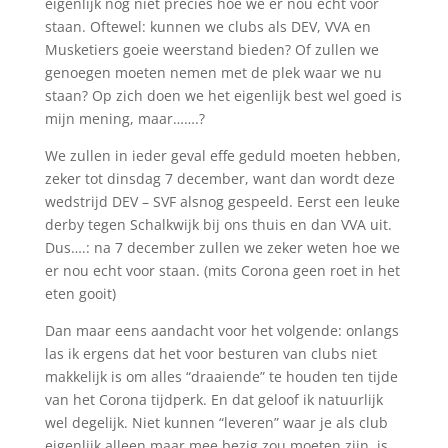
eigenlijk nog niet precies hoe we er nou echt voor
staan. Oftewel: kunnen we clubs als DEV, VVA en
Musketiers goeie weerstand bieden? Of zullen we
genoegen moeten nemen met de plek waar we nu
staan? Op zich doen we het eigenlijk best wel goed is
mijn mening, maar…….?
We zullen in ieder geval effe geduld moeten hebben,
zeker tot dinsdag 7 december, want dan wordt deze
wedstrijd DEV – SVF alsnog gespeeld. Eerst een leuke
derby tegen Schalkwijk bij ons thuis en dan VVA uit.
Dus….: na 7 december zullen we zeker weten hoe we
er nou echt voor staan. (mits Corona geen roet in het
eten gooit)
Dan maar eens aandacht voor het volgende: onlangs
las ik ergens dat het voor besturen van clubs niet
makkelijk is om alles “draaiende” te houden ten tijde
van het Corona tijdperk. En dat geloof ik natuurlijk
wel degelijk. Niet kunnen “leveren” waar je als club
eigenlijk alleen maar mee bezig zou moeten zijn, is