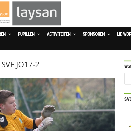
REN
PUPILLEN
ACTIVITEITEN
SPONSOREN
LID WO
 SVF JO17-2
Wat
SVO