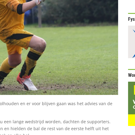
Fys
Wor
 volhouden en er voor blijven gaan was het advies van de
zou een lange wedstrijd worden, dachten de supporters.
en en hielden de bal de rest van de eerste helft uit het