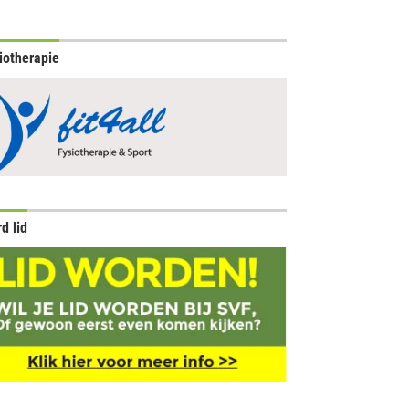
iotherapie
d lid