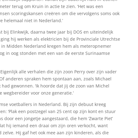
ometer terug om Kruin in actie te zien. ‘Het was een
 kansen scoringskansen creëren om die vervolgens soms ook
e helemaal niet in Nederland.’
t bij Elinkwijk, daarna twee jaar bij DOS en uiteindelijk
ging hij werken als elektricien bij de Provinciale Utrechtse
en in Midden Nederland kregen hem als meteropnemer
oog in oog stonden met een van de eerste Surinaamse
 Eigenlijk alle verhalen die zijn zoon Perry over zijn vader
n. Of anderen spraken hem spontaan aan, zoals Michael
x had gewonnen. ‘Ik hoorde dat jij de zoon van Michel
de wegbereider voor onze generatie.’
amse voetballers in Nederland. Bij zijn debuut kreeg
: ‘Plak een postzegel van 25 cent op zijn kont en stuur
s door een jongetje aangestaard, die hem ‘Zwarte Piet’
t hij iemand een draai om zijn oren verkocht, want
elve. Hij gaf het ook mee aan zijn kinderen, als die