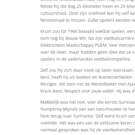
fietste hij die dag 25 kilometer heen en 25 kil
cultuurshock. Door zijn snelheid kon hij zelf
fenomenaal te missen. Zulke spelers kenden w
Kruin zou tot 1966 betaald voetbal spelen, eers
toch nog bij Blauw-Wit. Na zijn voetbalcarrière 
Elektriciteits Maatschappij PUEM. Veel mens
over de vloer, maar hadden geen idee dat ze 
spelers in de vaderlandse voetbalcompetitie.
Zelf zou hij zich daar nooit op laten voorstaan.
kent, heeft hij uit boeken en krantenartikele
Reiziger, die toen net de Wereldbeker met Aja
Kruin bent. Respect voor jouw vader. Hij was 
Makkelijk was het niet, voor die eerste Surina
Humphrey Mijnals van een toeschouwer te horen
hem terug naar Suriname.’ Zelf werd Kruin een
noemde. Het was een van de zeldzame keren da
normaal gesproken was hij de voorkomendheid z