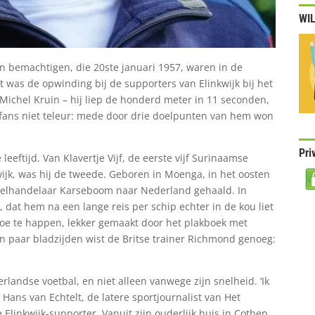
WIL
 bemachtigen, die 20ste januari 1957, waren in de
was de opwinding bij de supporters van Elinkwijk bij het
Michel Kruin – hij liep de honderd meter in 11 seconden,
e fans niet teleur: mede door drie doelpunten van hem won
Pri
eeftijd. Van Klavertje Vijf, de eerste vijf Surinaamse
kwijk, was hij de tweede. Geboren in Moenga, in het oosten
pelhandelaar Karseboom naar Nederland gehaald. In
 dat hem na een lange reis per schip echter in de kou liet
 toe te happen, lekker gemaakt door het plakboek met
 paar bladzijden wist de Britse trainer Richmond genoeg:
landse voetbal, en niet alleen vanwege zijn snelheid. ‘Ik
Hans van Echtelt, de latere sportjournalist van Het
linkwijk-supporter. Vanuit zijn ouderlijk huis in Cothen