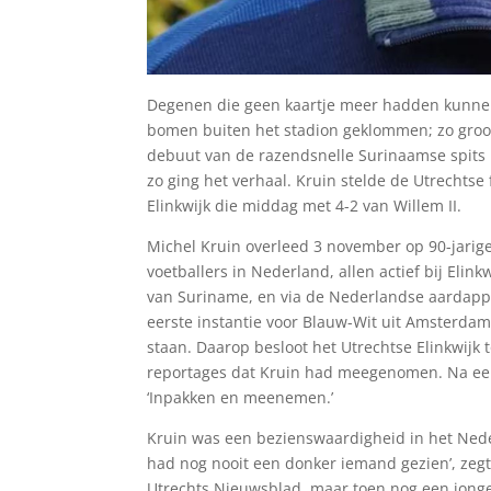
Degenen die geen kaartje meer hadden kunnen
bomen buiten het stadion geklommen; zo groot 
debuut van de razendsnelle Surinaamse spits 
zo ging het verhaal. Kruin stelde de Utrechts
Elinkwijk die middag met 4-2 van Willem II.
Michel Kruin overleed 3 november op 90-jarige l
voetballers in Nederland, allen actief bij Elin
van Suriname, en via de Nederlandse aardap
eerste instantie voor Blauw-Wit uit Amsterdam,
staan. Daarop besloot het Utrechtse Elinkwijk
reportages dat Kruin had meegenomen. Na een
‘Inpakken en meenemen.’
Kruin was een bezienswaardigheid in het Neder
had nog nooit een donker iemand gezien’, zegt 
Utrechts Nieuwsblad, maar toen nog een jonge E