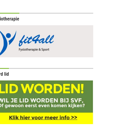
iotherapie
d lid