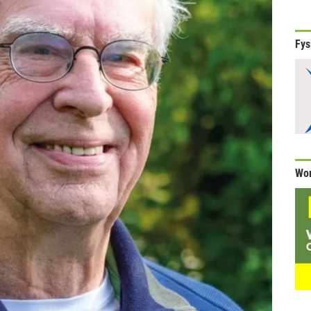
Fys
Wor