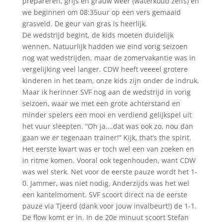
prepareren, grijs en grauw weer (waterkoud zelfs) en
we beginnen om 08:35uur op een vers gemaaid
grasveld. De geur van gras is heerlijk.
De wedstrijd begint, de kids moeten duidelijk
wennen. Natuurlijk hadden we eind vorig seizoen
nog wat wedstrijden, maar de zomervakantie was in
vergelijking veel langer. CDW heeft veeeel grotere
kinderen in het team, onze kids zijn onder de indruk.
Maar ik herinner SVF nog aan de wedstrijd in vorig
seizoen, waar we met een grote achterstand en
minder spelers een mooi en verdiend gelijkspel uit
het vuur sleepten. “Oh ja….dat was ook zo, nou dan
gaan we er tegenaan trainer!” Kijk, that’s the spirit.
Het eerste kwart was er toch wel een van zoeken en
in ritme komen. Vooral ook tegenhouden, want CDW
was wel sterk. Net voor de eerste pauze wordt het 1-
0. Jammer, was niet nodig. Anderzijds was het wel
een kantelmoment. SVF scoort direct na de eerste
pauze via Tjeerd (dank voor jouw invalbeurt!) de 1-1.
De flow komt er in. In de 20e minuut scoort Stefan