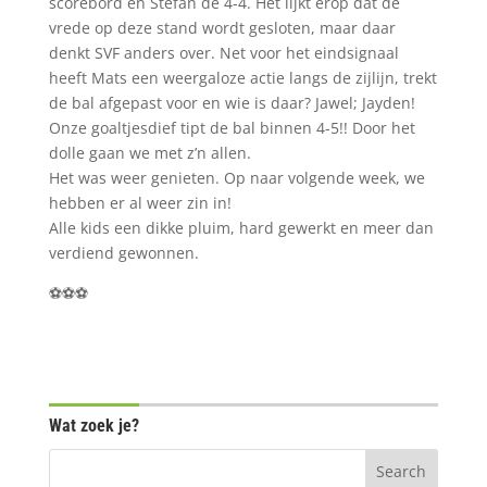
scorebord en Stefan de 4-4. Het lijkt erop dat de
vrede op deze stand wordt gesloten, maar daar
denkt SVF anders over. Net voor het eindsignaal
heeft Mats een weergaloze actie langs de zijlijn, trekt
de bal afgepast voor en wie is daar? Jawel; Jayden!
Onze goaltjesdief tipt de bal binnen 4-5!! Door het
dolle gaan we met z’n allen.
Het was weer genieten. Op naar volgende week, we
hebben er al weer zin in!
Alle kids een dikke pluim, hard gewerkt en meer dan
verdiend gewonnen.
⚽️⚽️⚽️
Wat zoek je?