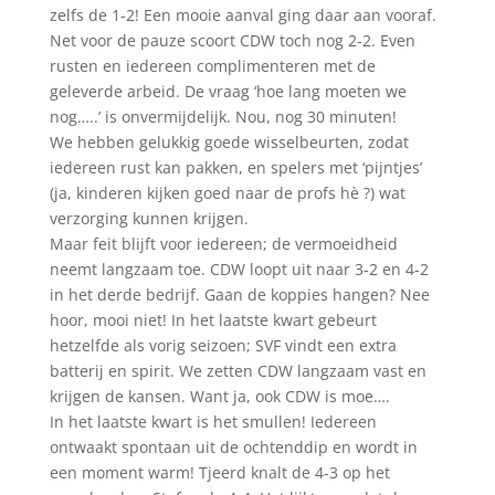
zelfs de 1-2! Een mooie aanval ging daar aan vooraf.
Net voor de pauze scoort CDW toch nog 2-2. Even
rusten en iedereen complimenteren met de
geleverde arbeid. De vraag ‘hoe lang moeten we
nog…..’ is onvermijdelijk. Nou, nog 30 minuten!
We hebben gelukkig goede wisselbeurten, zodat
iedereen rust kan pakken, en spelers met ‘pijntjes’
(ja, kinderen kijken goed naar de profs hè ?) wat
verzorging kunnen krijgen.
Maar feit blijft voor iedereen; de vermoeidheid
neemt langzaam toe. CDW loopt uit naar 3-2 en 4-2
in het derde bedrijf. Gaan de koppies hangen? Nee
hoor, mooi niet! In het laatste kwart gebeurt
hetzelfde als vorig seizoen; SVF vindt een extra
batterij en spirit. We zetten CDW langzaam vast en
krijgen de kansen. Want ja, ook CDW is moe….
In het laatste kwart is het smullen! Iedereen
ontwaakt spontaan uit de ochtenddip en wordt in
een moment warm! Tjeerd knalt de 4-3 op het