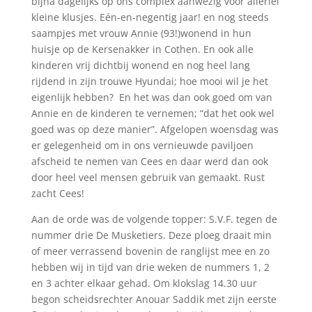
bijna dagelijks op ons complex aanwezig voor allerlei
kleine klusjes. Eén-en-negentig jaar! en nog steeds
saampjes met vrouw Annie (93!)wonend in hun
huisje op de Kersenakker in Cothen. En ook alle
kinderen vrij dichtbij wonend en nog heel lang
rijdend in zijn trouwe Hyundai; hoe mooi wil je het
eigenlijk hebben? En het was dan ook goed om van
Annie en de kinderen te vernemen; “dat het ook wel
goed was op deze manier”. Afgelopen woensdag was
er gelegenheid om in ons vernieuwde paviljoen
afscheid te nemen van Cees en daar werd dan ook
door heel veel mensen gebruik van gemaakt. Rust
zacht Cees!
Aan de orde was de volgende topper: S.V.F. tegen de
nummer drie De Musketiers. Deze ploeg draait min
of meer verrassend bovenin de ranglijst mee en zo
hebben wij in tijd van drie weken de nummers 1, 2
en 3 achter elkaar gehad. Om klokslag 14.30 uur
begon scheidsrechter Anouar Saddik met zijn eerste