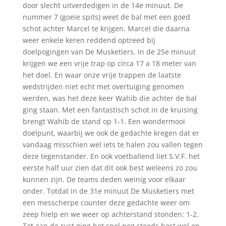
door slecht uitverdedigen in de 14
e
minuut. De
nummer 7 (goeie spits) weet de bal met een goed
schot achter Marcel te krijgen. Marcel die daarna
weer enkele keren reddend optreed bij
doelpogingen van De Musketiers. In de 25
e
minuut
krijgen we een vrije trap op circa 17 a 18 meter van
het doel. En waar onze vrije trappen de laatste
wedstrijden niet echt met overtuiging genomen
werden, was het deze keer Wahib die achter de bal
ging staan. Met een fantastisch schot in de kruising
brengt Wahib de stand op 1-1. Een wondermooi
doelpunt, waarbij we ook de gedachte kregen dat er
vandaag misschien wel iets te halen zou vallen tegen
deze tegenstander. En ook voetballend liet S.V.F. het
eerste half uur zien dat dit ook best weleens zo zou
kunnen zijn. De teams deden weinig voor elkaar
onder. Totdat in de 31
e
minuut De Musketiers met
een messcherpe counter deze gedachte weer om
zeep hielp en we weer op achterstand stonden: 1-2.
Tot aan de rust ging het spel nog steeds best wel op