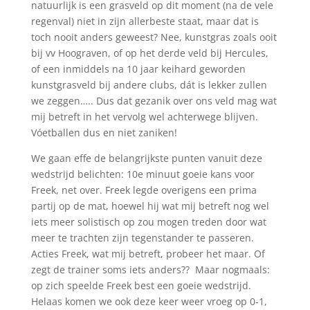
natuurlijk is een grasveld op dit moment (na de vele
regenval) niet in zijn allerbeste staat, maar dat is
toch nooit anders geweest? Nee, kunstgras zoals ooit
bij vv Hoograven, of op het derde veld bij Hercules,
of een inmiddels na 10 jaar keihard geworden
kunstgrasveld bij andere clubs, dát is lekker zullen
we zeggen….. Dus dat gezanik over ons veld mag wat
mij betreft in het vervolg wel achterwege blijven.
Vóetballen dus en niet zaniken!
We gaan effe de belangrijkste punten vanuit deze
wedstrijd belichten: 10
e
minuut goeie kans voor
Freek, net over. Freek legde overigens een prima
partij op de mat, hoewel hij wat mij betreft nog wel
iets meer solistisch op zou mogen treden door wat
meer te trachten zijn tegenstander te passeren.
Acties Freek, wat mij betreft, probeer het maar. Of
zegt de trainer soms iets anders
?
? Maar nogmaals:
op zich speelde Freek best een goeie wedstrijd.
Helaas komen we ook deze keer weer vroeg op 0-1,