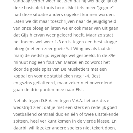
vandaag verder weer liet zien dat hij wel degelijk op
deze basisplek thuis hoort. Met iets meer “gogme”
had deze situatie anders opgelost kunnen worden.
Laten we dit maar toeschrijven naar de jeugdigheid
van onze ploeg en laten we er ook maar van uit gaan
dat Gijs hiervan weer geleerd heeft. Maar zo staat
het ineens wel weer 1-3 en is tegen een best stugge
ploeg (met een zeer goeie Yat Winglow als laatste
man) de wedstrijd eigenlijk wel gespeeld. In de 89
e
minuut nog een fout van Marcel en zo wordt het
door de goeie spits van De Musketiers met een
kopbal en voor de statistieken nog 1-4. Best
enigszins geflatteerd, maar zeker niet onverdiend
gaan de drie punten mee naar Elst.
Net als tegen D.E.V. en tegen V.V.A. liet ook deze
wedstrijd zien; dat je met een sterk en redelijk goed
voetballend centraal duo en één of twee uitstekende
spitsen, heel ver kunt komen in de vierde klasse. En
daarbij wil ik zeker andere spelers niet tekort doen,