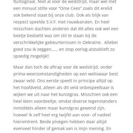
fluitsignaal. Niet al voor de wedstrijd, maar wel met
een minuut stilte voor “Ome Cees” zoals dit erelid
ook bekend staat bij onze club. Ook als blijk van
respect speelde S.V.F. met rouwbanden. En heel
misschien dachten anderen dat dit alles ook wel een
beetje bedoeld was om stil te staan bij de
verschrikkelijke gebeurtenissen in Oekraïne. Allebei
goed zou ik zeggen…… en stop oorlog alstublieft zo
spoedig mogelijk!!
Maar dan toch de aftrap voor de wedstrijd, onder
prima weersomstandigheden op een weliswaar best
zwaar veld. Ons eerste speelt in principe altijd op
het hoofdveld, alleen als dit veld onbespeelbaar is
wijken we uit naar het kunstgras. Misschien ook een
heel klein voordeeltje, omdat diverse tegenstanders
inmiddels alleen maar kunstgras gewend zijn,
hoewel ik zelf heel erg twijfel aan voor- of nadeel
hieromtrent. Beide ploegen hebben daar altijd
evenveel hinder of gemak van is mijn mening. En