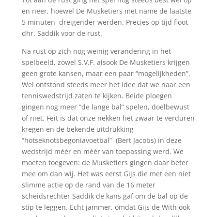
en neer, hoewel De Musketiers met name de laatste
5 minuten dreigender werden. Precies op tijd floot
dhr. Saddik voor de rust.
Na rust op zich nog weinig verandering in het
spelbeeld, zowel S.V.F. alsook De Musketiers krijgen
geen grote kansen, maar een paar “mogelijkheden”.
Wel ontstond steeds meer het idee dat we naar een
tenniswedstrijd zaten te kijken. Beide ploegen
gingen nog meer “de lange bal” spelen, doelbewust
of niet. Feit is dat onze nekken het zwaar te verduren
kregen en de bekende uitdrukking
“hotseknotsbegoniavoetbal” (Bert Jacobs) in deze
wedstrijd méér en méér van toepassing werd. We
moeten toegeven: de Musketiers gingen daar beter
mee om dan wij. Het was eerst Gijs die met een niet
slimme actie op de rand van de 16 meter
scheidsrechter Saddik de kans gaf om de bal op de
stip te leggen. Echt jammer, omdat Gijs de With ook