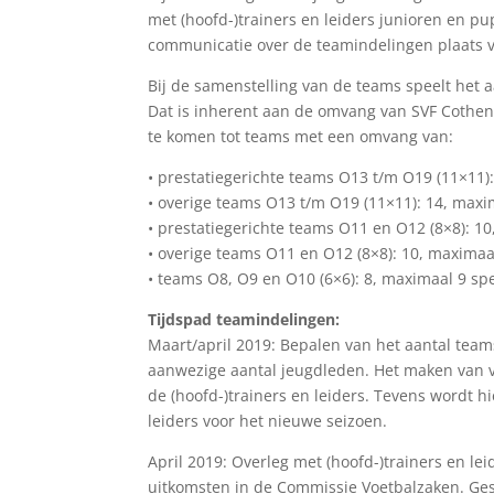
met (hoofd-)trainers en leiders junioren en p
communicatie over de teamindelingen plaats 
Bij de samenstelling van de teams speelt het a
Dat is inherent aan de omvang van SVF Cothen
te komen tot teams met een omvang van:
• prestatiegerichte teams O13 t/m O19 (11×11)
• overige teams O13 t/m O19 (11×11): 14, maxi
• prestatiegerichte teams O11 en O12 (8×8): 1
• overige teams O11 en O12 (8×8): 10, maximaa
• teams O8, O9 en O10 (6×6): 8, maximaal 9 sp
Tijdspad teamindelingen:
Maart/april 2019: Bepalen van het aantal team
aanwezige aantal jeugdleden. Het maken van vo
de (hoofd-)trainers en leiders. Tevens wordt h
leiders voor het nieuwe seizoen.
April 2019: Overleg met (hoofd-)trainers en le
uitkomsten in de Commissie Voetbalzaken. Ges