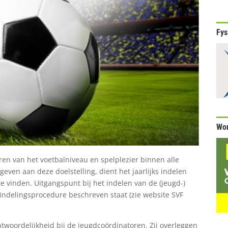
Fys
Wor
en van het voetbalniveau en spelplezier binnen alle
geven aan deze doelstelling, dient het jaarlijks indelen
te vinden. Uitgangspunt bij het indelen van de (jeugd-)
 indelingsprocedure beschreven staat (zie website SVF
ntwoordelijkheid bij de jeugdcoördinatoren. Zij overleggen