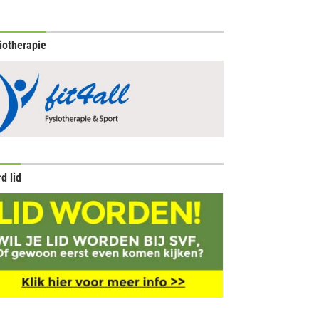
iotherapie
d lid